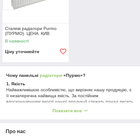
Сталеві радіатори Purmo
(ПУРМО). ЦЕНА. КИВ
В наявності
Ціну уточнюйте
Чому панельні
радіатори
«Пурмо»?
1. Якість
Найважливішою особливістю, що вирізняє нашу продукцію, є
її незаперечна найвища якість. За постійним
вдосконаленням якості нашої продукції стежать понад десять
моніторів, а також інтегрована система керування ISO 9001 і
Показати все
ISO 14000, контрольована British Standards Institution Quality
Assurance.
Подвійне забарвлення радіаторів методом катафорезу
Про нас
(ґрунтувальна) і електростатичного напилення (кінцева)
гарантує отримання лакофарбового покриття найвищої