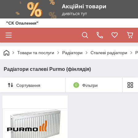
"СК Опалення"
Товари та послуги
Радіатори
Сталеві радіатори
Р
Радіатори сталеві Purmo (фінлядія)
Сортування
0
Фільтри