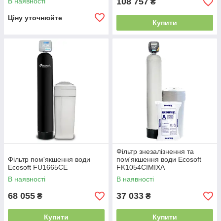
108 757
В наявності
₴
Ціну уточнюйте
Купити
Фільтр знезалізнення та
Фільтр пом'якшення води
пом'якшення води Ecosoft
Ecosoft FU1665CE
FK1054CIMIXA
В наявності
В наявності
68 055
37 033
₴
₴
Купити
Купити