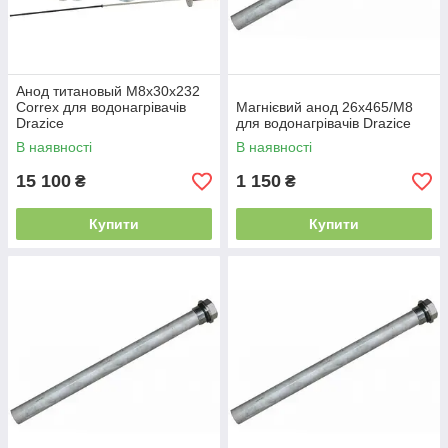
Анод титановый М8х30х232
Correx для водонагрівачів
Магнієвий анод 26x465/M8
Drazice
для водонагрівачів Drazice
В наявності
В наявності
15 100
1 150
₴
₴
Купити
Купити