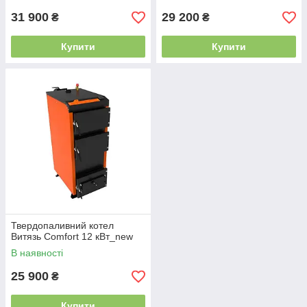
31 900
29 200
₴
₴
Купити
Купити
Твердопаливний котел
Витязь Comfort 12 кВт_new
В наявності
25 900
₴
Купити