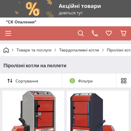
"СК Опалення"
Товари та послуги
Твердопаливні котли
Піролізні ко
Піролізні котли на пеллети
Сортування
0
Фільтри