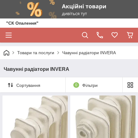
"СК Опалення"
Товари та послуги
Чавунні радіатори INVERA
Чавунні радіатори INVERA
Сортування
0
Фільтри