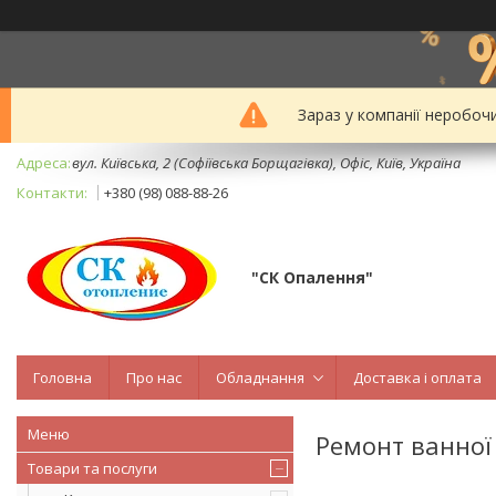
Зараз у компанії неробоч
вул. Київська, 2 (Софіївська Борщагівка), Офіс, Київ, Україна
+380 (98) 088-88-26
"СК Опалення"
Головна
Про нас
Обладнання
Доставка і оплата
Ремонт ванної 
Товари та послуги