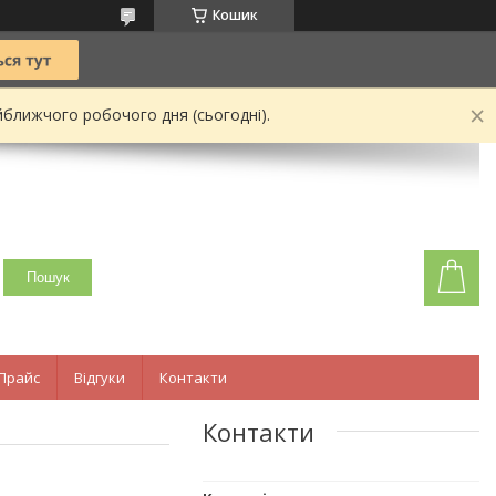
Кошик
йближчого робочого дня (сьогодні).
Пошук
Прайс
Відгуки
Контакти
Контакти