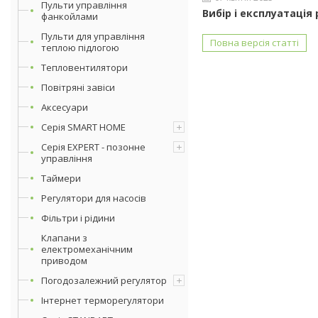
Пульти управління
Вибір і експлуатація
фанкойлами
Пульти для управління
Повна версія статті
теплою підлогою
Тепловентилятори
Повітряні завіси
Аксесуари
Серія SMART HOME
Серія EXPERT - позонне
управління
Таймери
Регулятори для насосів
Фільтри і рідини
Клапани з
електромеханічним
приводом
Погодозалежний регулятор
Інтернет терморегулятори