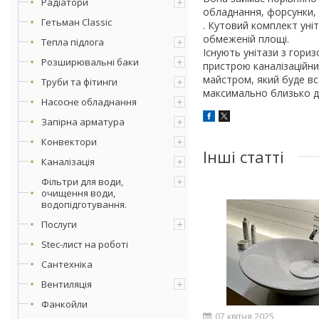
Радіатори
обладнання, форсунки,
Гетьман Classic
. Кутовий комплект уніт
обмеженій площі.
Тепла підлога
Існують унітази з гори
Розширювальні баки
пристрою каналізаційни
майстром, який буде в
Труби та фітинги
максимально близько до
Насосне обладнання
Запірна арматура
Конвектори
Інші статті
Каналізація
Фільтри для води,
очищення води,
водопідготування.
Послуги
Stec-лист на роботі
Сантехніка
Вентиляція
Фанкойли
07 квітня 2025