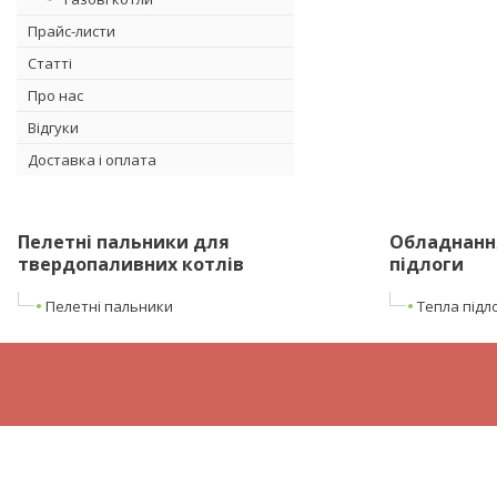
Прайс-листи
Статті
Про нас
Відгуки
Доставка і оплата
Пелетні пальники для
Обладнання
твердопаливних котлів
підлоги
Пелетні пальники
Тепла підл