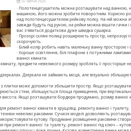
07 квітня 2025
· Полотенцесушитель можна розташувати над ванною, 
машиною, його можна зробити поворотним. Корисно ро
над полотенцесушителем рейкову полку. На ній можна зб
завжди будуть під рукою, на рейки можна вішати гачки і 
вас з'явиться додаткова дуже швидка сушарка.
· Прозорі скляні полиці розширюють простір, непрозорі п
скорочують.
· Білий колір робить навіть маленьку ванну просторою і 
· Хороше освітлення, білі плафони з потужними лампами
ванної кімнати.
 кімнату, предмети невеликого розміру зроблять її просторіше не
 дзеркалах. Дзеркала не займають місця, але візуально збільшуют
 з плитки може допомогти збільшити простір. Якщо розташуват
рюються стіни, збільшується площа приміщення, при вертикаль
я висота. Якщо розташувати бордюри продумано, розмір ванної к
для ремонт ванної кімнати в хрущовці, ремонту ванної і туалету,
нтехніки невеликі раковини. Сучасні моделі дозволяють розташу
використовувати кутову. Продумане розміщення раковини створи
ня при ремонті ванної та туалету, ремонт ванної під ключ – куто
 невелику площу і дуже зручна. Кутова асиметрична ванна може