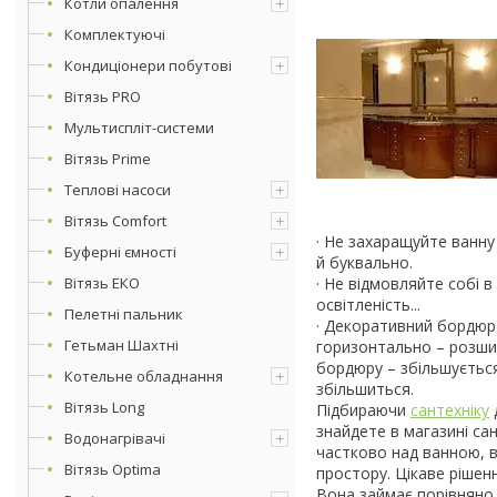
Котли опалення
Комплектуючі
Кондиціонери побутові
Вітязь PRО
Мультиспліт-системи
Вітязь Prime
Теплові насоси
Вітязь Comfort
· Не захаращуйте ванну
Буферні ємності
й буквально.
Вітязь ЕКО
· Не відмовляйте собі в
освітленість...
Пелетні пальник
· Декоративний бордюр
Гетьман Шахтні
горизонтально – розши
бордюру – збільшуєтьс
Котельне обладнання
збільшиться.
Вітязь Long
Підбираючи
сантехніку
знайдете в магазині са
Водонагрівачі
частково над ванною, 
Вітязь Optima
простору. Цікаве рішен
Вона займає порівняно