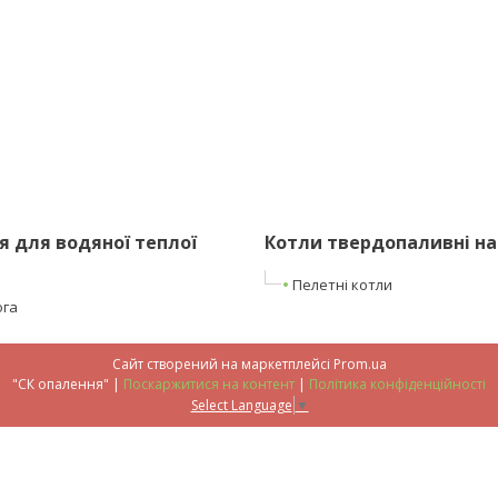
 для водяної теплої
Котли твердопаливні на
Пелетні котли
ога
Сайт створений на маркетплейсі
Prom.ua
"СК опалення" |
Поскаржитися на контент
|
Політика конфіденційності
Select Language
▼