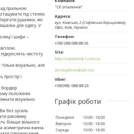
"СК опалення"
над пральною
зташувати під стелею
ерігати рушники, які
вул. Київська, 2 (Софіївська Борщагівка),
вішалки для одягу. У
Офіс, Київ, Україна
олиці і шафи –
+380 (98) 088-88-26
світлою.
 підкреслять чистоту
http://santehnik1.com.ua
 тільки візуально, але
sk-otoplenie@ukr.net
ь простір і
+38(098) -088-88-26
и бордюр
ному положенні
імнати візуально
Графік роботи
 Ви без зусиль
вати раковину
Понеділок
10:00
18:00
ть більше вільного
Вівторок
10:00
18:00
ва асиметрична ванна.
Середа
10:00
18:00
 мати гідромасажне