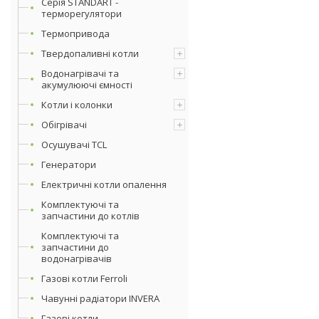
Серія STANDART -
терморегулятори
Термопривода
Твердопаливні котли
Водонагрівачі та
акумулюючі ємності
Котли і колонки
Обігрівачі
Осушувачі TCL
Генератори
Електричні котли опалення
Комплектуючі та
запчастини до котлів
Комплектуючі та
запчастини до
водонагрівачів
Газові котли Ferroli
Чавунні радіатори INVERA
Газові котли