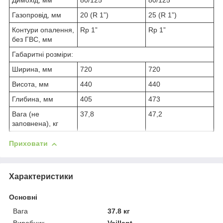
Димохід, мм
80/125
80/125
Газопровід, мм
20 (R 1”)
25 (R 1”)
Контури опалення,
Rp 1”
Rp 1”
без ГВС, мм
Габаритні розміри:
Ширина, мм
720
720
Висота, мм
440
440
Глибина, мм
405
473
Вага (не
37,8
47,2
заповнена), кг
Приховати
Характеристики
Основні
Вага
37.8 кг
Виробник
Vaillant