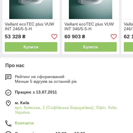
Vaillant ecoTEC plus VUW
Vaillant ecoTEC plus VUW
Vail
INT 246/5-5‑H
INT 346/5-5‑H
246/
53 328
60 903
62 
₴
₴
Купити
Купити
Про нас
Рейтинг не сформований
Менше 5 відгуків за останній рік
Працює з 13.07.2011
м. Київ
вул. Київська, 2 (Софіївська Борщагівка), Офіс, Київ,
Україна
Контакти