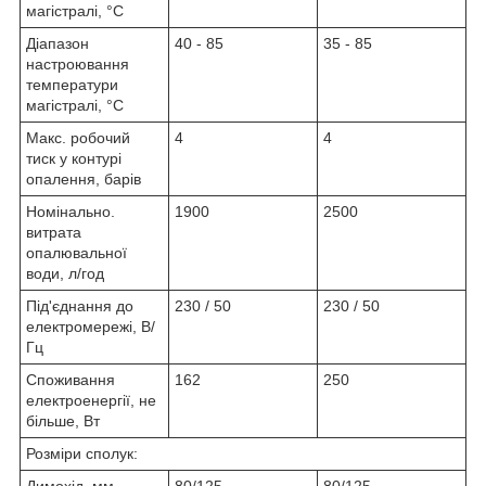
магістралі, °С
Діапазон
40 - 85
35 - 85
настроювання
температури
магістралі, °С
Макс. робочий
4
4
тиск у контурі
опалення, барів
Номінально.
1900
2500
витрата
опалювальної
води, л/год
Під'єднання до
230 / 50
230 / 50
електромережі, В/
Гц
Споживання
162
250
електроенергії, не
більше, Вт
Розміри сполук: