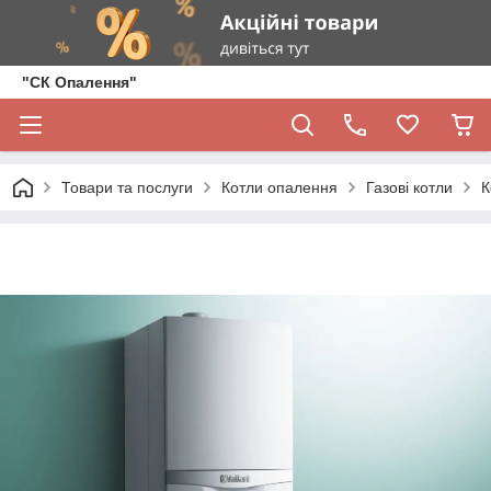
"СК Опалення"
Товари та послуги
Котли опалення
Газові котли
К