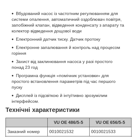
Вбудований насос із частотним регулюванням для
системи опалення, автоматичний оздоблювач повітря,
запобіжний клапан, відведення конденсату з апарату та
колектор відведення дощової води
Електронний датчик тиску. Датчик протоку
Електронне запалювання й контроль над процесом
горіння
Захист від заклинювання насоса у разі простого
понад 23 год
Програмна функція «помічник установки» для
простого встановлення параметрів під час першого
пуску
Дисплей із підсвіткою й інтуїтивно зрозумілим
інтерфейсом.
Технічні характеристики
VU OE 486/5-5
VU OE 656/5-5
Заказний номер
0010021532
0010021533