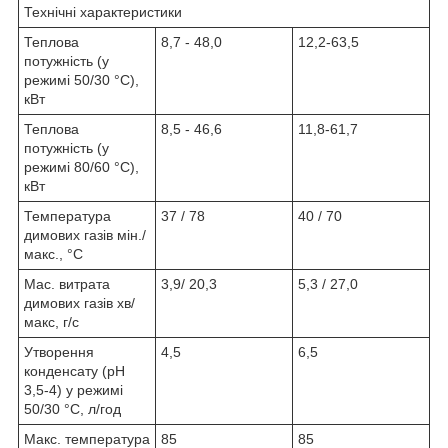
Технічні характеристики
Теплова
8,7 - 48,0
12,2-63,5
потужність (у
режимі 50/30 °C),
кВт
Теплова
8,5 - 46,6
11,8-61,7
потужність (у
режимі 80/60 °C),
кВт
Температура
37 / 78
40 / 70
димових газів мін./
макс., °C
Мас. витрата
3,9/ 20,3
5,3 / 27,0
димових газів хв/
макс, г/с
Утворення
4,5
6,5
конденсату (pH
3,5-4) у режимі
50/30 °C, л/год
Макс. температура
85
85