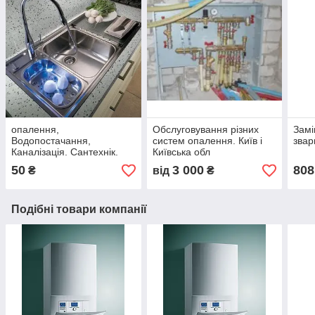
опалення,
Обслуговування різних
Замі
Водопостачання,
систем опалення. Київ і
звар
Каналізація. Сантехнік.
Київська обл
Сантехроботи
50
3 000
808
₴
від
₴
Подібні товари компанії