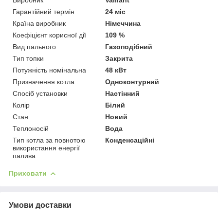
Гарантійний термін
24 міс
Країна виробник
Німеччина
Коефіцієнт корисної дії
109 %
Вид пального
Газоподібний
Тип топки
Закрита
Потужність номінальна
48 кВт
Призначення котла
Одноконтурний
Спосіб установки
Настінний
Колір
Білий
Стан
Новий
Теплоносій
Вода
Тип котла за повнотою
Конденсаційні
використання енергії
палива
Приховати
Умови доставки