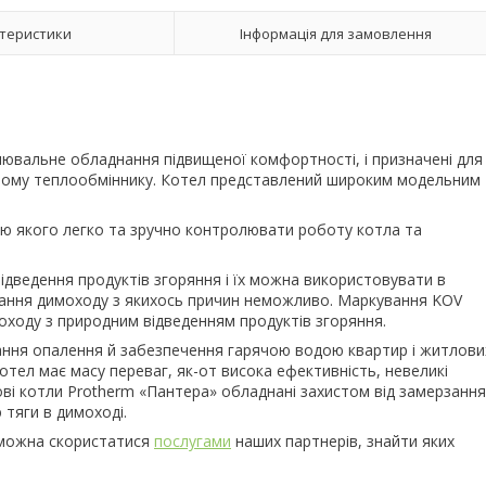
теристики
Інформація для замовлення
вальне обладнання підвищеної комфортності, і призначені для
стому теплообміннику. Котел представлений широким модельним
ю якого легко та зручно контролювати роботу котла та
дведення продуктів згоряння і їх можна використовувати в
вання димоходу з якихось причин неможливо. Маркування KOV
моходу з природним відведенням продуктів згоряння.
ання опалення й забезпечення гарячою водою квартир і житлови
Котел має масу переваг, як-от висока ефективність, невеликі
зові котли Protherm «Пантера» обладнані захистом від замерзання
 тяги в димоході.
 можна скористатися
послугами
наших партнерів, знайти яких