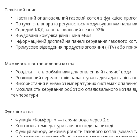
Технічний опис
Настінний опалювальний газовий котел з функцією приго
Потужність апарата регулюється модульуванням пальни
Середній ККД за опалювальний сезон 92%
Вбудована комунікаційна шина eBus
Інформаційний дисплей на панелі керування газового кот
Примусове відведення продуктів згоряння (KTV) або прир
Можливості встановлення котла
Роздільні теплообмінники для опалення й гарячої води
Розширений перелік кодів налаштувань для адаптації газо
Використання в низькотемпературних системах опаленн
Можливість керування роботою опалювального котла від
температури
Функції котла
Функція «Комфорт» — гаряча вода через 2 с
Контроль температури гарячої води на виході
Функція вибору режимів роботи газового котла (зима/літ