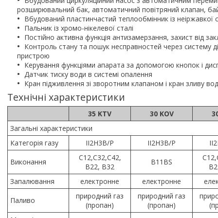
Вбудований циркуляційний насос з автоматичним переми
розширювальний бак, автоматичний повітряний клапан, ба
Вбудований пластинчастий теплообмінник із неіржавкої с
Пальник із хромо-нікелевої сталі
Постійно активна функція антизамерзання, захист від за
Контроль стану та пошук несправностей через систему ді
пристрою
Керування функціями апарата за допомогою кнопок і дис
Датчик тиску води в системі опалення
Кран підживлення зі зворотним клапаном і кран зливу во
Технічні характеристики
35 KTV
30 KOV
3
Загальні характеристики
Категорія газу
II2H3B/P
II2H3B/P
II
C12,C32,C42,
C12,
Виконання
B11BS
B22, B32
B2
Запалювання
електронне
електронне
еле
природний газ
природний газ
приро
Паливо
(пропан)
(пропан)
(п