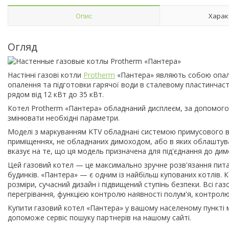
Опис
Харак
Огляд
Настінні газові котли
Protherm
«Пантера» являють собою опалю
опалення та підготовки гарячої води в сталевому пластинча
рядом від 12 кВт до 35 кВт.
Котел Protherm «Пантера» обладнаний дисплеєм, за допомого
змінювати необхідні параметри.
Моделі з маркуванням KTV обладнані системою примусового ві
приміщеннях, не обладнаних димоходом, або в яких облашту
вказує на те, що ця модель призначена для під'єднання до ди
Цей газовий котел — це максимально зручне розв'язання пит
будинків. «Пантера» — є одним із найбільш купованих котлів. 
розміри, сучасний дизайн і підвищений ступінь безпеки. Всі га
перегрівання, функцією контролю наявності полум'я, контролю
Купити газовий котел «Пантера» у вашому населеному пункті
допоможе сервіс пошуку партнерів на нашому сайті.