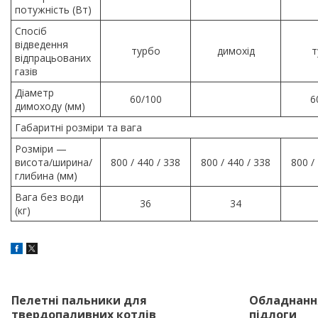
потужність (Вт)
Спосіб
відведення
турбо
димохід
т
відпрацьованих
газів
Діаметр
60/100
6
димоходу (мм)
Габаритні розміри та вага
Розміри —
висота/ширина/
800 / 440 / 338
800 / 440 / 338
800 /
глибина (мм)
Вага без води
36
34
(кг)
Пелетні пальники для
Обладнання
твердопаливних котлів
підлоги