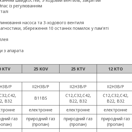
канням швидкостей, 3-ходовий вентиль, закритий
йпас із регулюванням
талі
клинювання насоса та 3-ходового вентиля
агностики, збереження 10 останніх помилок у пам'яті
плея
ди з апарата
0 KTV
25 KOV
25 KTV
12 KTO
2H3B/P
II2H3B/P
II2H3B/P
II2H3B/P
C32,C42,
C12,C32,C42,
C12,C32,C42,
B11BS
2, B32
B22, B32
B22, B32
ктронне
електронне
електронне
електронне
дний газ
природний газ
природний газ
природний газ
ропан)
(пропан)
(пропан)
(пропан)