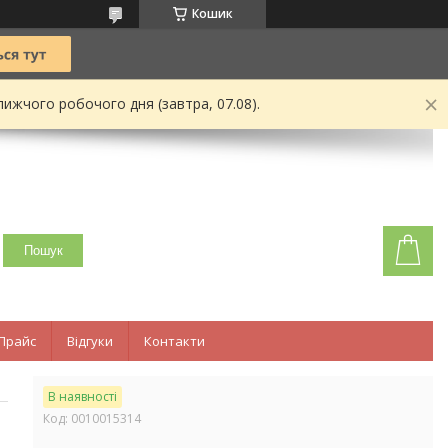
Кошик
ижчого робочого дня (завтра, 07.08).
Пошук
Прайс
Відгуки
Контакти
В наявності
Код:
0010015314