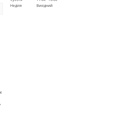
Неділя
Вихідний
х
,