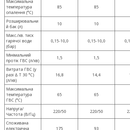
Максимальна
температура
85
85
опалення (°C)
Розширювальни
10
10
й бак (л)
Макс./хв. тиск
гарячої води
0,15-10,0
0,15-10,0
0,
(бар)
Мінімальний
1,5
1,5
протік ГВС (л/хв)
Витрата ГВС (у
разі Δ T 30 °C)
16,8
14,4
(л/хв)
Максимальна
температура
65
65
ГВС (°C)
Напруга/
220/50
220/50
2
Частота (В/Гц)
Споживана
електрична
175
93