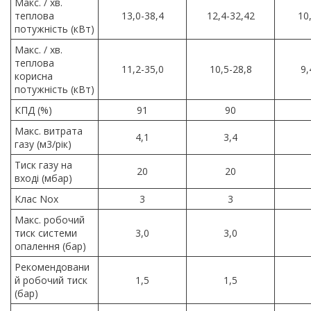
Макс. / хв.
теплова
13,0-38,4
12,4-32,42
10
потужність (кВт)
Макс. / хв.
теплова
11,2-35,0
10,5-28,8
9,
корисна
потужність (кВт)
КПД (%)
91
90
Макс. витрата
4,1
3,4
газу (м3/рік)
Тиск газу на
20
20
вході (мбар)
Клас Nox
3
3
Макс. робочий
тиск системи
3,0
3,0
опалення (бар)
Рекомендовани
й робочий тиск
1,5
1,5
(бар)