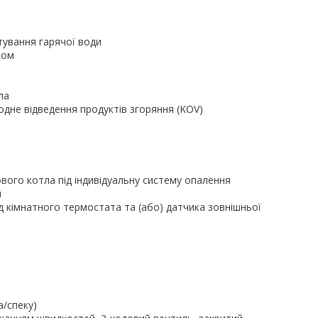
тування гарячої води
ком
ла
одне відведення продуктів згоряння (KOV)
вого котла під індивідуальну систему опалення
я
 кімнатного термостата та (або) датчика зовнішньої
а/спеку)