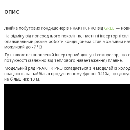
ОПИС
Лінійка побутових кондиціонерів PRAKTIK PRO від
GREE
— новин
На відміну від попереднього покоління, настінні інверторні с
опалювальний режим роботи кондиціонера став можливий навіть
можливий до -7 °C!
Тут також встановлений інверторний двигун і компресор, що 
потужності (залежно від теплового навантаження) плавне.
Модельний ряд PRAKTIK PRO складається з 4 моделей із холодоп
працюють на найбільш продуктивному фреоні R410a, що допус
не більш ніж 10 м.