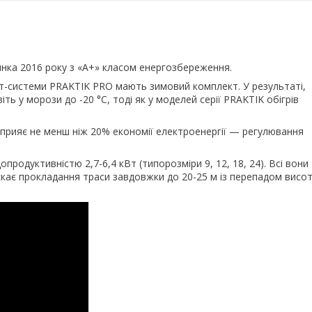
ка 2016 року з «А+» класом енергозбереження.
пліт-системи PRAKTIK PRO мають зимовий комплект. У результаті,
 у морози до -20 °C, тоді як у моделей серії PRAKTIK обігрів
сприяє не менш ніж 20% економії електроенергії — регулювання
родуктивністю 2,7-6,4 кВт (типорозміри 9, 12, 18, 24). Всі вони
кає прокладання траси завдовжки до 20-25 м із перепадом висо