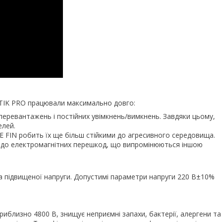
TIK PRO працювали максимально довго:
перевантажень і постійних увімкнень/вимкнень. Завдяки цьому,
елей.
 FIN робить їх ще більш стійкими до агресивного середовища.
а до електромагнітних перешкод, що випромінюються іншою
та підвищеної напруги. Допустимі параметри напруги 220 В±10%
близно 4800 В, знищує неприємні запахи, бактерії, алергени та