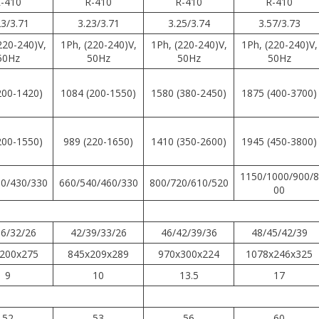
-410
R-410
R-410
R-410
23/3.71
3.23/3.71
3.25/3.74
3.57/3.73
220-240)V,
1Ph, (220-240)V,
1Ph, (220-240)V,
1Ph, (220-240)V,
50Hz
50Hz
50Hz
50Hz
200-1420)
1084 (200-1550)
1580 (380-2450)
1875 (400-3700)
200-1550)
989 (220-1650)
1410 (350-2600)
1945 (450-3800)
1150/1000/900/8
0/430/330
660/540/460/330
800/720/610/520
00
36/32/26
42/39/33/26
46/42/39/36
48/45/42/39
200x275
845x209x289
970x300x224
1078x246x325
9
10
13.5
17
52
53
56
60