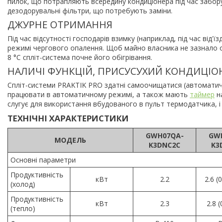
пилок, що потрапляють всередину кондиціонера під час забору
дезодорувальні фільтри, що потребують заміни.
ДЖУРНЕ ОТРИМАННЯ
Під час відсутності господарів взимку (наприклад, під час від'
режимі чергового опалення. Щоб майно власника не зазнало о
8 °C спліт-система почне його обігрівання.
НАЛИЧІ ФУНКЦІЙ, ПРИСУСУХИЙ КОНДИЦІО
Спліт-системи PRAKTIK PRO здатні самоочищатися (автоматичн
працювати в автоматичному режимі, а також мають
таймер
на
слугує для використання вбудованого в пульт термодатчика, і
ТЕХНІЧНІ ХАРАКТЕРИСТИКИ
GWH07QA-
GW
МОДЕЛЬ
K3DNC2C
K3
Основні параметри
Продуктивність
кВт
2.2
2.6 (
(холод)
Продуктивність
кВт
2.3
2.8 (
(тепло)