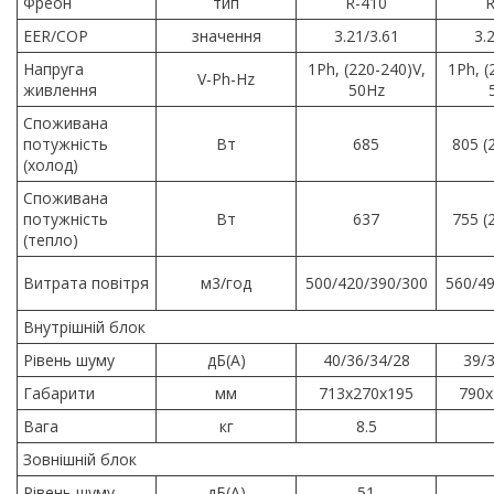
Фреон
тип
R-410
R
EER/COP
значення
3.21/3.61
3.
Напруга
1Ph, (220-240)V,
1Ph, (
V-Ph-Hz
живлення
50Hz
Споживана
потужність
Вт
685
805 (
(холод)
Споживана
потужність
Вт
637
755 (
(тепло)
Витрата повітря
м3/год
500/420/390/300
560/49
Внутрішній блок
Рівень шуму
дБ(А)
40/36/34/28
39/
Габарити
мм
713x270x195
790x
Вага
кг
8.5
Зовнішній блок
Рівень шуму
дБ(А)
51