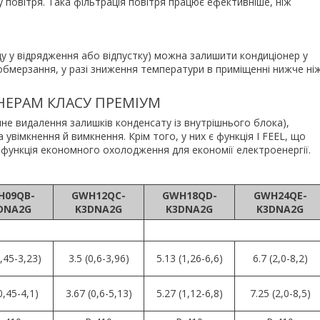
 повітря. Така фільтрація повітря працює ефективніше, ніж
їзду у відрядження або відпустку) можна залишити кондиціонер у
бмерзання, у разі зниження температури в приміщенні нижче ні
НЕРАМ КЛАСУ ПРЕМІУМ
е видалення залишків конденсату із внутрішнього блока),
 увімкнення й вимкнення. Крім того, у них є функція I FEEL, що
 функція економного охолодження для економії електроенергії.
H09QB-
GWH12QC-
GWH18QD-
GWH24QE-
DNA2G
K3DNA2G
K3DNA2G
K3DNA2G
0,45-3,23)
3.5 (0,6-3,96)
5.13 (1,26-6,6)
6.7 (2,0-8,2)
0,45-4,1)
3.67 (0,6-5,13)
5.27 (1,12-6,8)
7.25 (2,0-8,5)