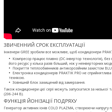
ЗВИЧЕННИЙ СРОК ЕКСПЛУАТАЦІЇ
Інженери GREE зробили все можливе, щоб кондиціонери PRAK
Компресор працює плавно (DC-інвертор технологія), без 
його ресурс у кілька разів більший, ніж у неінверторних мод
Покриття теплообмінників антикорозійним захистом BLUE
Електроніка кондиціонерів PRAKTIK PRO не сприйнятлив
технікою.
Зовнішній блок захищений від замерзання.
Також кондиціонери цієї серії можуть запускатися за низької 
(206-244 В).
ФУНКЦІЯ ЙОНІЗАЦІЇ ПОДРЯХУ
Генератор активних іонів COLD PLAZMA, створюючи напругу при