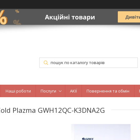
Наші роботи
Послуги
АКІЇ
Повернення та обмін
r Cold Plazma GWH12QC-K3DNA2G