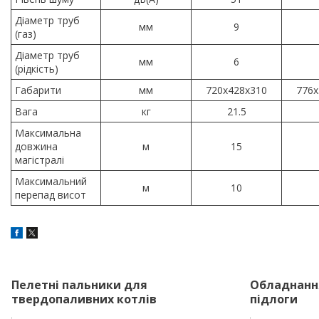
Діаметр труб
мм
9
(газ)
Діаметр труб
мм
6
(рідкість)
Габарити
мм
720x428x310
776x
Вага
кг
21.5
Максимальна
довжина
м
15
магістралі
Максимальний
м
10
перепад висот
Пелетні пальники для
Обладнання
твердопаливних котлів
підлоги