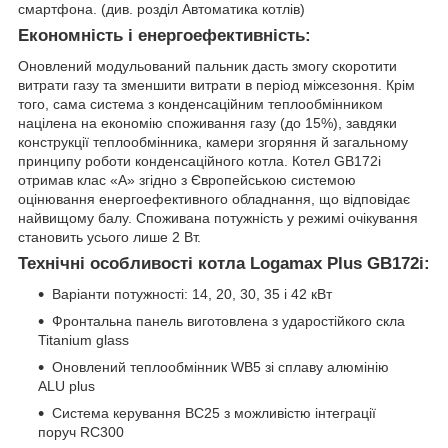
смартфона. (див. розділ Автоматика котлів)
Економність і енергоефективність:
Оновлений модульований пальник дасть змогу скоротити
витрати газу та зменшити витрати в період міжсезоння. Крім
того, сама система з конденсаційним теплообмінником
націлена на економію споживання газу (до 15%), завдяки
конструкції теплообмінника, камери згоряння й загальному
принципу роботи конденсаційного котла. Котел GB172i
отримав клас «А» згідно з Європейською системою
оцінювання енергоефективного обладнання, що відповідає
найвищому балу. Споживана потужність у режимі очікування
становить усього лише 2 Вт.
Технічні особливості котла Logamax Plus GB172i:
Варіанти потужності: 14, 20, 30, 35 і 42 кВт
Фронтальна панель виготовлена з ударостійкого скла
Titanium glass
Оновлений теплообмінник WB5 зі сплаву алюмінію
ALU plus
Система керування BC25 з можливістю інтеграції
поруч RC300