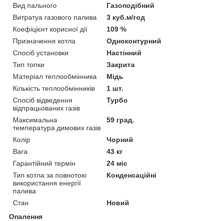
Вид пального
Газоподібний
Витратуа газового палива
3 куб.м/год
Коефіцієнт корисної дії
109 %
Призначення котла
Одноконтурний
Спосіб установки
Настінний
Тип топки
Закрита
Матеріал теплообмінника
Мідь
Кількість теплообмінників
1 шт.
Спосіб відведення
Турбо
відпрацьованих газів
Максимальна
59 град.
температура димових газів
Колір
Чорний
Вага
43 кг
Гарантійний термін
24 міс
Тип котла за повнотою
Конденсаційні
використання енергії
палива
Стан
Новий
Опалення