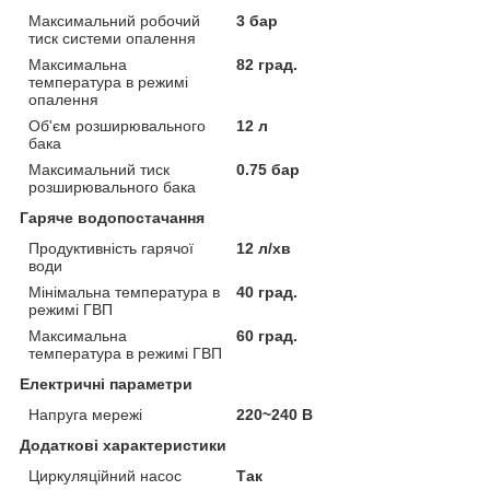
Максимальний робочий
3 бар
тиск системи опалення
Максимальна
82 град.
температура в режимі
опалення
Об'єм розширювального
12 л
бака
Максимальний тиск
0.75 бар
розширювального бака
Гаряче водопостачання
Продуктивність гарячої
12 л/хв
води
Мінімальна температура в
40 град.
режимі ГВП
Максимальна
60 град.
температура в режимі ГВП
Електричні параметри
Напруга мережі
220~240 В
Додаткові характеристики
Циркуляційний насос
Так