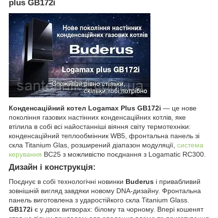
plus GB172i
Конденсаційний котел Logamax Plus GB172i
— це нове
покоління газових настінних конденсаційних котлів, яке
втілила в собі всі найостанніші віяння світу термотехніки:
конденсаційний теплообмінник WB5, фронтальна панель зі
скла Titanium Glas, розширений діапазон модуляції,
система
керування
BC25 з можливістю поєднання з Logamatic RC300.
Дизайн і конструкція:
Поєднує в собі технологічні новинки
Buderus
і привабливий
зовнішній вигляд завдяки новому DNA-дизайну. Фронтальна
панель виготовлена з ударостійкого скла Titanium Glass.
GB172i
є у двох витворах: білому та чорному. Впері кошенят