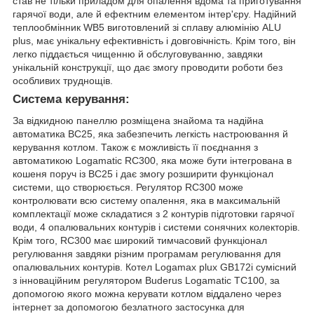
став не тільки приладом для опалення вдома та приготування
гарячої води, але й ефектним елементом інтер'єру. Надійний
теплообмінник WB5 виготовлений зі сплаву алюмінію ALU
plus, має унікальну ефективність і довговічність. Крім того, він
легко піддається чищенню й обслуговуванню, завдяки
унікальній конструкції, що дає змогу проводити роботи без
особливих труднощів.
Система керування:
За відкидною панеллю розміщена знайома та надійна
автоматика BC25, яка забезпечить легкість настроювання й
керування котлом. Також є можливість її поєднання з
автоматикою Logamatic RC300, яка може бути інтегрована в
кошеня поруч із BC25 і дає змогу розширити функціонал
системи, що створюється. Регулятор RC300 може
контролювати всю систему опалення, яка в максимальній
комплектації може складатися з 2 контурів підготовки гарячої
води, 4 опалювальних контурів і системи сонячних колекторів.
Крім того, RC300 має широкий тимчасовий функціонал
регулювання завдяки різним програмам регулювання для
опалювальних контурів. Котел Logamax plux GB172i сумісний
з інноваційним регулятором Buderus Logamatic TC100, за
допомогою якого можна керувати котлом віддалено через
інтернет за допомогою безлатного застосунка для