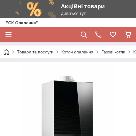
"СК Опалення"
Товари та послуги
Котли опалення
Газові котли
К