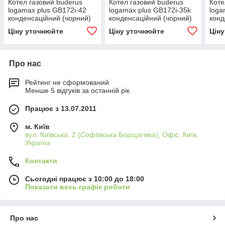
Котел газовий buderus
Котел газовий buderus
Коте
logamax plus GB172i-42
logamax plus GB172i-35k
loga
конденсаційний (чорний)
конденсаційний (чорний)
конд
одноконтурний. Киев
двоконтурний. Киев
одно
Ціну уточнюйте
Ціну уточнюйте
Цін
Про нас
Рейтинг не сформований
Менше 5 відгуків за останній рік
Працює з 13.07.2011
м. Київ
вул. Київська, 2 (Софіївська Борщагівка), Офіс, Київ,
Україна
Контакти
Сьогодні працює з 10:00 до 18:00
Показати весь графік роботи
Про нас