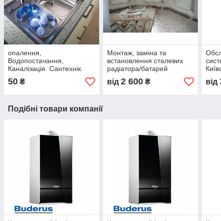
опалення,
Монтаж, заміна та
Обсл
Водопостачання,
встановлення сталевих
сист
Каналізація. Сантехнік.
радіатора/батарей
Київ
Сантехроботи
опалення, Київ
50
2 600
₴
від
₴
від
Подібні товари компанії