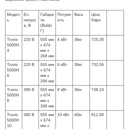
Модел
Ел.
Габари
Потужн
Вага
Ціна,
ь
напруг
ти
ість
Євро
а, В
(ВхШх
Г)
Tronic
220 В
555 мм
4 кВт
36кг
725,30
5000H
x 674
4
мм x
268 мм
Tronic
220 В
555 мм
6 кВт
36кг
732,55
5000H
x 674
6
мм x
268 мм
Tronic
380 В
555 мм
8 кВт
36кг
738,24
5000H
x 674
8
мм x
268 мм
Tronic
380 В
555 мм
10 кВт
40кг
812,60
5000H
x 674
10
мм x