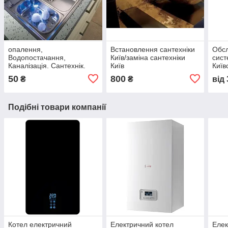
опалення,
Встановлення сантехніки
Обсл
Водопостачання,
Київ/заміна сантехніки
сист
Каналізація. Сантехнік.
Київ
Київ
Сантехроботи
50
800
₴
₴
від
Подібні товари компанії
Котел електричний
Електричний котел
Елек