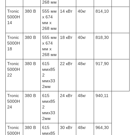
268 мм
Tronic
380 В
555 мм
14 кВт
40кг
814,10
5000H
x 674
14
мм x
268 мм
Tronic
380 В
555 мм
18 кВт
40кг
818,30
5000H
x 674
18
мм x
268 мм
Tronic
380 В
615
22 кВт
48кг
917,90
5000H
ммx85
22
2
ммx33
2мм
Tronic
380 В
615
24 кВт
48кг
940,11
5000H
ммx85
24
2
ммx33
2мм
Tronic
380 В
615
30 кВт
48кг
964,30
5000H
ммx85