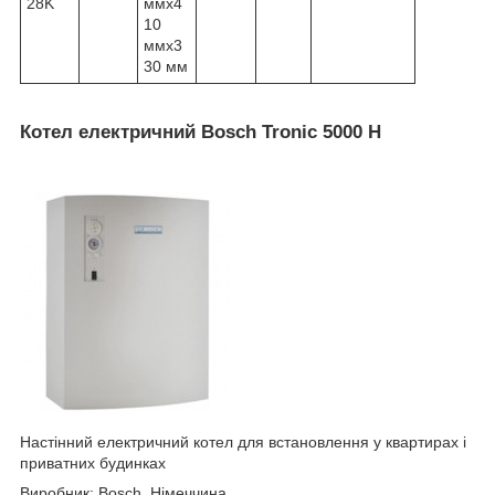
28K
ммх4
10
ммх3
30 мм
Котел електричний Bosch Tronic 5000 H
Настінний електричний котел для встановлення у квартирах і
приватних будинках
Виробник: Bosch, Німеччина.