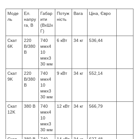
Моде
Ел.
Габар
Потуж
Вага
Ціна, Євро
ль
напру
ити
ність
га, В
(ВхШх
Г)
Скат
220
740
6 кВт
34 кг
536,44
6K
В/380
ммх4
В
10
ммх3
30 мм
Скат
220
740
9 кВт
34 кг
552,14
9K
В/380
ммх4
В
10
ммх3
30 мм
Скат
380 В
740
12 кВт
34 кг
566,79
12K
ммх4
10
ммх3
30 мм