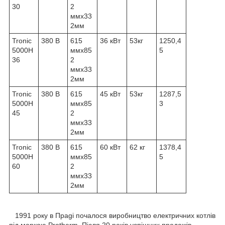
30
2
ммx33
2мм
Tronic
380 В
615
36 кВт
53кг
1250,4
5000H
ммx85
5
36
2
ммx33
2мм
Tronic
380 В
615
45 кВт
53кг
1287,5
5000H
ммx85
3
45
2
ммx33
2мм
Tronic
380 В
615
60 кВт
62 кг
1378,4
5000H
ммx85
5
60
2
ммx33
2мм
1991 року в Праgi почалося виробництво електричних котлів
під маркою Protherm. Після 20 років успішних продажів