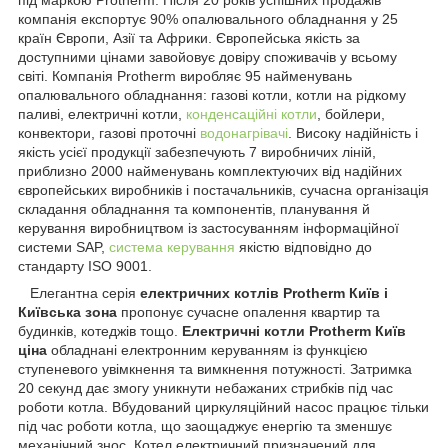
компанія експортує 90% опалювального обладнання у 25
країн Європи, Азії та Африки. Європейська якість за
доступними цінами завойовує довіру споживачів у всьому
світі. Компанія Protherm виробляє 95 найменувань
опалювального обладнання: газові котли, котли на рідкому
паливі, електричні котли,
конденсаційні котли
, бойлери,
конвектори, газові проточні
водонагрівачі
. Високу надійність і
якість усієї продукції забезпечують 7 виробничих ліній,
приблизно 2000 найменувань комплектуючих від надійних
європейських виробників і постачальників, сучасна організація
складання обладнання та компонентів, планування й
керування виробництвом із застосуванням інформаційної
системи SAP,
система керування
якістю відповідно до
стандарту ISO 9001.
Елегантна серія
електричних котлів Protherm Київ і
Київська зона
пропонує сучасне опалення квартир та
будинків, котеджів тощо.
Електричні котли Protherm Київ
ціна
обладнані електронним керуванням із функцією
ступеневого увімкнення та вимкнення потужності. Затримка
20 секунд дає змогу уникнути небажаних стрибків під час
роботи котла. Вбудований циркуляційний насос працює тільки
під час роботи котла, що заощаджує енергію та зменшує
механічний знос. Котел електричний призначений для