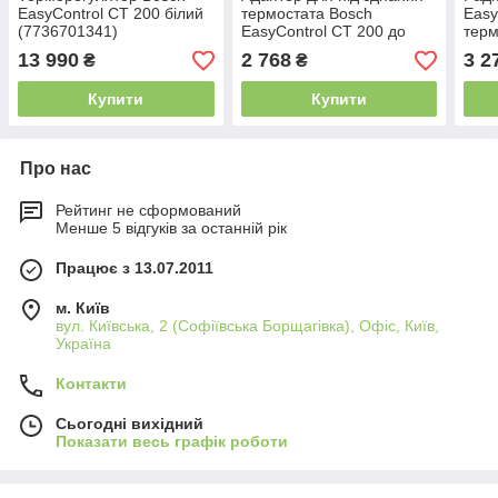
EasyControl CT 200 білий
термостата Bosch
Easy
(7736701341)
EasyControl CT 200 до
терм
котлів без шини
CT20
13 990
2 768
3 2
₴
₴
Купити
Купити
Про нас
Рейтинг не сформований
Менше 5 відгуків за останній рік
Працює з 13.07.2011
м. Київ
вул. Київська, 2 (Софіївська Борщагівка), Офіс, Київ,
Україна
Контакти
Сьогодні вихідний
Показати весь графік роботи