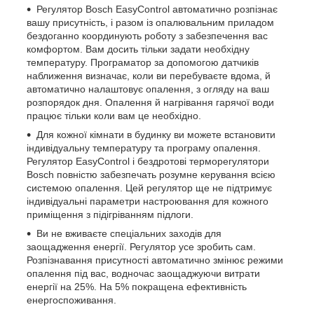
Регулятор Bosch EasyControl автоматично розпізнає
вашу присутність, і разом із опалювальним приладом
бездоганно координують роботу з забезпечення вас
комфортом. Вам досить тільки задати необхідну
температуру. Програматор за допомогою датчиків
наближення визначає, коли ви перебуваєте вдома, й
автоматично налаштовує опалення, з огляду на ваш
розпорядок дня. Опалення й нагрівання гарячої води
працює тільки коли вам це необхідно.
Для кожної кімнати в будинку ви можете встановити
індивідуальну температуру та програму опалення.
Регулятор EasyControl і бездротові терморегулятори
Bosch повністю забезпечать розумне керування всією
системою опалення. Цей регулятор ще не підтримує
індивідуальні параметри настроювання для кожного
приміщення з підігріванням підлоги.
Ви не вживаєте спеціальних заходів для
заощадження енергії. Регулятор усе зробить сам.
Розпізнавання присутності автоматично змінює режими
опалення під вас, водночас заощаджуючи витрати
енергії на 25%. На 5% покращена ефективність
енергоспоживання.