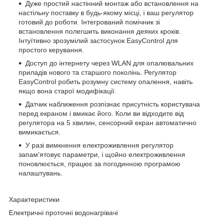
Дуже простий настінний монтаж або встановлення на
настільну поставку в будь-якому місці, і ваш регулятор
готовий до роботи. Інтегрований помічник зі
встановлення полегшить виконання деяких кроків.
Інтуїтивно зрозумілий застосунок EasyControl для
простого керування.
Доступ до інтернету через WLAN для опалювальних
приладів нового та старшого поколінь. Регулятор
EasyControl робить розумну систему опалення, навіть
якщо вона старої модифікації.
Датчик наближення розпізнає присутність користувача
перед екраном і вмикає його. Коли ви відходите від
регулятора на 5 хвилин, сенсорний екран автоматично
вимикається.
У разі вимкнення електроживлення регулятор
запам'ятовує параметри, і щойно електроживлення
поновлюється, працює за погодинною програмою
налаштувань.
Характеристики
Електричні проточні водонагрівачі