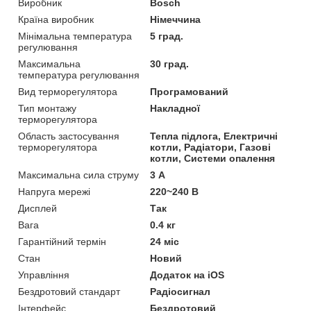
Виробник
Bosch
Країна виробник
Німеччина
Мінімальна температура
5 град.
регулювання
Максимальна
30 град.
температура регулювання
Вид терморегулятора
Програмований
Тип монтажу
Накладної
терморегулятора
Область застосування
Тепла підлога, Електричні
терморегулятора
котли, Радіатори, Газові
котли, Системи опалення
Максимальна сила струму
3 А
Напруга мережі
220~240 В
Дисплей
Так
Вага
0.4 кг
Гарантійний термін
24 міс
Стан
Новий
Управління
Додаток на iOS
Бездротовий стандарт
Радіосигнал
Інтерфейс
Бездротовий