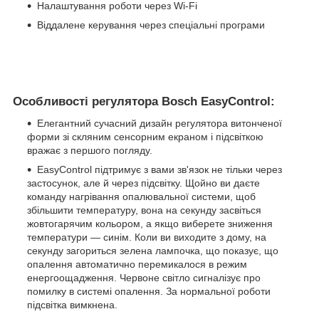
Налаштування роботи через Wi-Fi
Віддалене керування через спеціальні програми
Особливості регулятора Bosch EasyControl:
Елегантний сучасний дизайн регулятора витонченої
форми зі скляним сенсорним екраном і підсвіткою
вражає з першого погляду.
EasyControl підтримує з вами зв'язок не тільки через
застосунок, але й через підсвітку. Щойно ви даєте
команду нагрівання опалювальної системи, щоб
збільшити температуру, вона на секунду засвіться
жовтогарячим кольором, а якщо виберете зниження
температури — синім. Коли ви виходите з дому, на
секунду загориться зелена лампочка, що показує, що
опалення автоматично перемикалося в режим
енергоощадження. Червоне світло сигналізує про
помилку в системі опалення. За нормальної роботи
підсвітка вимкнена.