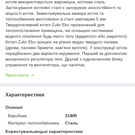
котлів використовується жароміцна, котлова сталь.
Застосування котлової сталі є запорукою зносостійкості та
міцності котла. Завантажувальна камера котла та
теплообмінник виготовлені зі сталі завтовшки 5 мм.
Твердопаливний котел Zubr Eko призначений для
теплопостачання приміщень, які оснащені системами
водного опалення будь-якого типу (відкритого або закритого).
Котел Zubr Eko працює на різних видах твердого палива
(дрова, паливні брикети, кам'яне вугілля). У конструкції котла
передбачено два варіанти керування. Перший за допомогою
механічного регулятора тяги. Другий з підключенням блоку
управління та вентилятора, що нагнітає.
Приховати
Характеристики
Основні
Виробник
ZUBR
Матеріал теплообмінника
Сталь
Користувальницькі характеристики