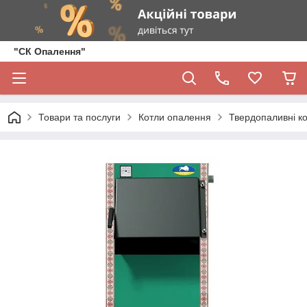
"СК Опалення"
Товари та послуги
Котли опалення
Твердопаливні к