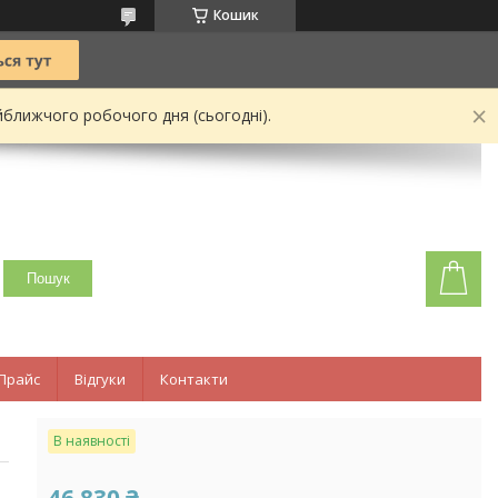
Кошик
йближчого робочого дня (сьогодні).
Пошук
Прайс
Відгуки
Контакти
В наявності
46 830 ₴