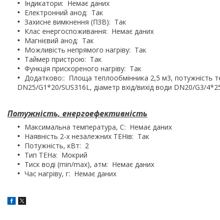
Індикатори: Немає даних
Електронний анод: Так
Захисне вимкнення (ПЗВ): Так
Клас енергоспоживання: Немає даних
Магнієвий анод: Так
Можливість непрямого нагріву: Так
Таймер пристрою: Так
Функція прискореного нагріву: Так
Додатково:: Площа теплообмінника 2,5 м3, потужність т
DN25/G1*20/SUS316L, діаметр вхід/вихід води DN20/G3/4*2
Потужність, енергоефективність
Максимальна температура, C: Немає даних
Наявність 2-х незалежних ТЕНів: Так
Потужність, кВт: 2
Тип ТЕНа: Мокрий
Тиск воді (min/max), атм: Немає даних
Час нагріву, г: Немає даних