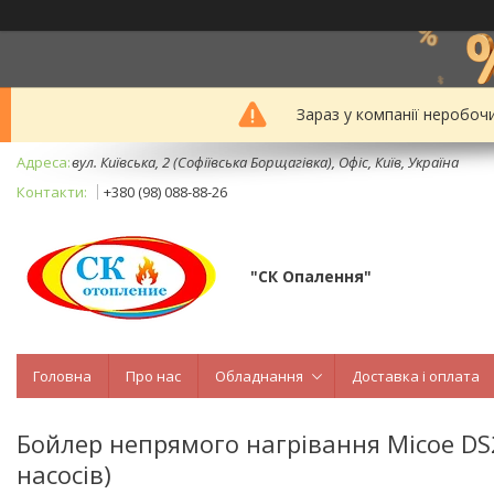
Зараз у компанії неробоч
вул. Київська, 2 (Софіївська Борщагівка), Офіс, Київ, Україна
+380 (98) 088-88-26
"СК Опалення"
Головна
Про нас
Обладнання
Доставка і оплата
Бойлер непрямого нагрівання Micoe DS
насосів)