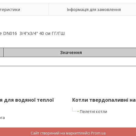
теристики
Інформація для замовлення
e DN016 3/4"х3/4" 40 см ГГ/ГШ
Значення
 для водяної теплої
Котли твердопаливні на
Пелетні котли
ога
Сайт створений на маркетплейсі
Prom.ua