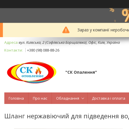
Зараз у компанії неробоч
вул. Київська, 2 (Софіївська Борщагівка), Офіс, Київ, Україна
+380 (98) 088-88-26
"СК Опалення"
Головна
Про нас
Обладнання
Доставка і оплата
Шланг нержавіючий для підведення вод