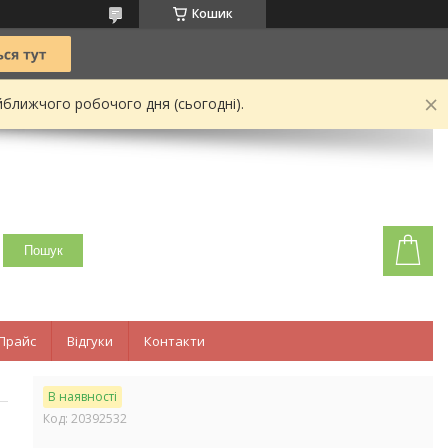
Кошик
йближчого робочого дня (сьогодні).
Пошук
Прайс
Відгуки
Контакти
В наявності
Код:
20392532