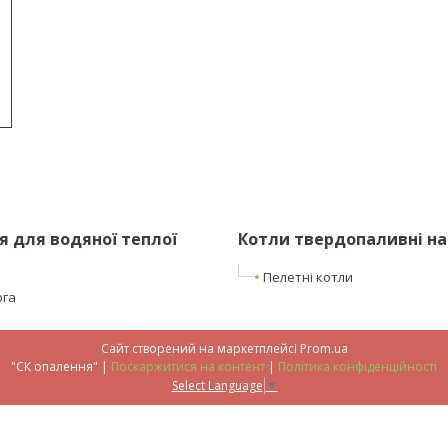
 для водяної теплої
Котли твердопаливні на
Пелетні котли
ога
Сайт створений на маркетплейсі
Prom.ua
"СК опалення" |
Поскаржитися на контент
|
Політика конфіденційності
Select Language
▼