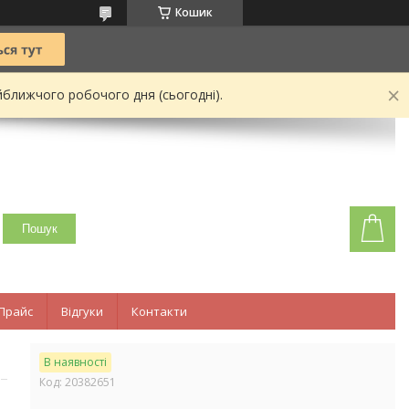
Кошик
йближчого робочого дня (сьогодні).
Пошук
Прайс
Відгуки
Контакти
1
В наявності
Код:
20382651