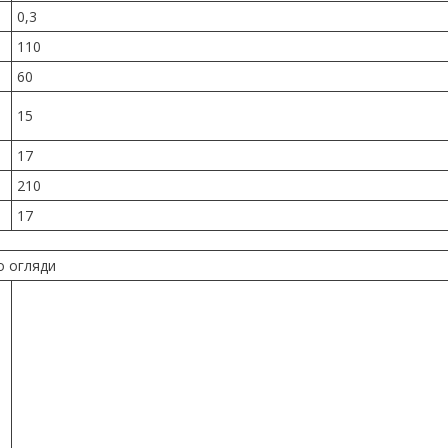
0,3
110
60
15
17
210
17
о огляди