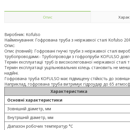
Опис
Харак
Виробник: Kofulso
Найменування: Гофрована труба з неіржавкої сталі Kofulso 20
Опис:
Опис (повний): Гофровані гнучкі труби з неіржавкої сталі ви
трубопроводами:- Трубопроводи з гофропруби KOFULSO довго
Термін експлуатації труб із високолегованої неіржавкої сталі т
Термін експлуатації ущільнювальних кілець становить не менш
надійні.
Гофрована труба KOFULSO має підвищену стійкість до зовнішніх
Наприклад, гофрована труба витримує гідроудар до 65 атмосф
Характеристика
Основні характеристики
Зовнішній діаметр, мм
Внутрішній діаметр, мм
Діапазон робочих температур °C