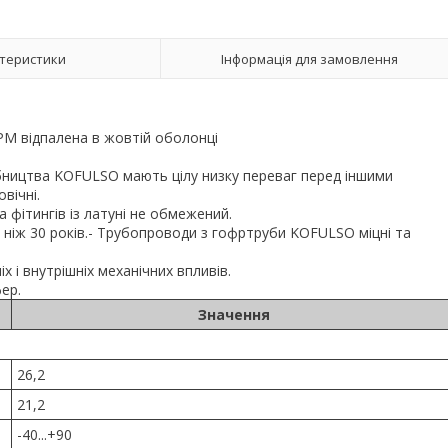
теристики
Інформація для замовлення
PM відпалена в жовтій оболонці
робництва KOFULSO мають цілу низку переваг перед іншими
вічні.
а фітингів із латуні не обмежений.
 ніж 30 років.- Трубопроводи з гофртруби KOFULSO міцні та
 і внутрішніх механічних впливів.
ер.
Значення
26,2
21,2
-40...+90