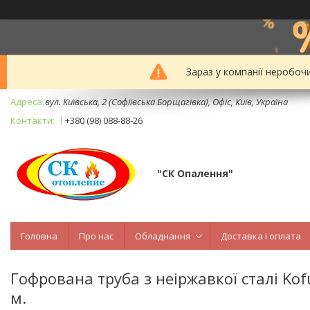
Зараз у компанії неробоч
вул. Київська, 2 (Софіївська Борщагівка), Офіс, Київ, Україна
+380 (98) 088-88-26
"СК Опалення"
Головна
Про нас
Обладнання
Доставка і оплата
Гофрована труба з неіржавкої сталі Kof
м.