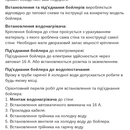
Встановлення та під'єднання бойлерів
виробляється
відповідно до типової схеми та інструкції на конкретну модель
бойлера.
Встановлення водонагрівача
:
Кріплення бойлера до стіни проісується з урахуванням
матеріалу, з якого зроблена сама стіна та конструкції самої
стіни. Необхідно мати дворазовий запас міцності кріплення.
Під'єднання бойлера
до електромережі:
Під'єднання бойлера до електрики здійснюється через
автомат 16 А. Або встановлюється розетка із заземленням.
Під'єднання бойлера до водопостачання
:
Врізку в труби гарячої й холодної води допускається робити в
будь-якому місці.
Орієнтовний перелік робіт для встановлення та під'єднання
бойлера:
1.
Монтаж водонагрівача
до стіни.
2. Встановлення автоматичного вимикача на 16 А.
3. Прокладка кабеля.
4. Встановлення трійника на холодну воду.
5. Встановлення вентиля на холодну воду до бойлера.
6. Встановлення трійника на гарячу воду.