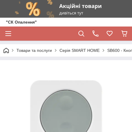
"СК Опалення"
Товари та послуги
Серія SMART HOME
SB600 - Кно