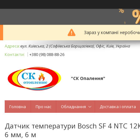
Зараз у компанії неробоч
вул. Київська, 2 (Софіївська Борщагівка), Офіс, Київ, Україна
+380 (98) 088-88-26
"СК Опалення"
Головна
Про нас
Обладнання
Доставка і оплата
Датчик температури Bosch SF 4 NTC 12К
6 мм, 6 м