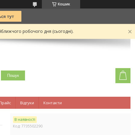
Кошик
йближчого робочого дня (сьогодні).
Пошук
Прайс
Відгуки
Контакти
В наявності
Код:
7735502290