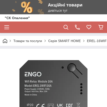
"СК Опалення"
Товари та послуги
Серія SMART HOME
EREL-16WIFI