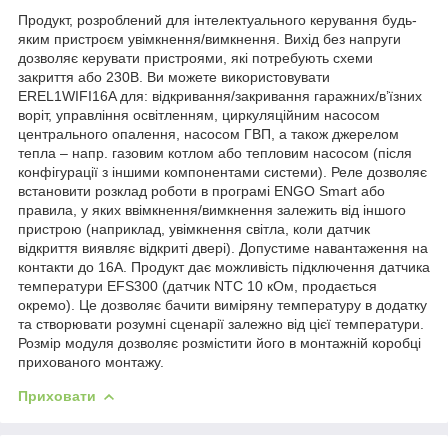
Продукт, розроблений для інтелектуального керування будь-
яким пристроєм увімкнення/вимкнення. Вихід без напруги
дозволяє керувати пристроями, які потребують схеми
закриття або 230В. Ви можете використовувати
EREL1WIFI16A для: відкривання/закривання гаражних/в’їзних
воріт, управління освітленням, циркуляційним насосом
центрального опалення, насосом ГВП, а також джерелом
тепла – напр. газовим котлом або тепловим насосом (після
конфігурації з іншими компонентами системи). Реле дозволяє
встановити розклад роботи в програмі ENGO Smart або
правила, у яких ввімкнення/вимкнення залежить від іншого
пристрою (наприклад, увімкнення світла, коли датчик
відкриття виявляє відкриті двері). Допустиме навантаження на
контакти до 16А. Продукт дає можливість підключення датчика
температури EFS300 (датчик NTC 10 кОм, продається
окремо). Це дозволяє бачити виміряну температуру в додатку
та створювати розумні сценарії залежно від цієї температури.
Розмір модуля дозволяє розмістити його в монтажній коробці
прихованого монтажу.
Приховати