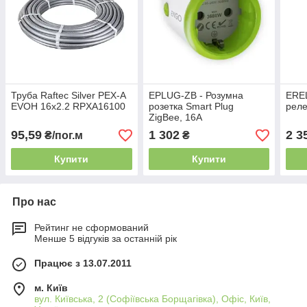
Труба Raftec Silver PEX-A
EPLUG-ZB - Розумна
EREL
EVOH 16x2.2 RPXA16100
розетка Smart Plug
реле
ZigBee, 16А
95,59
1 302
2 3
₴/пог.м
₴
Купити
Купити
Про нас
Рейтинг не сформований
Менше 5 відгуків за останній рік
Працює з 13.07.2011
м. Київ
вул. Київська, 2 (Софіївська Борщагівка), Офіс, Київ,