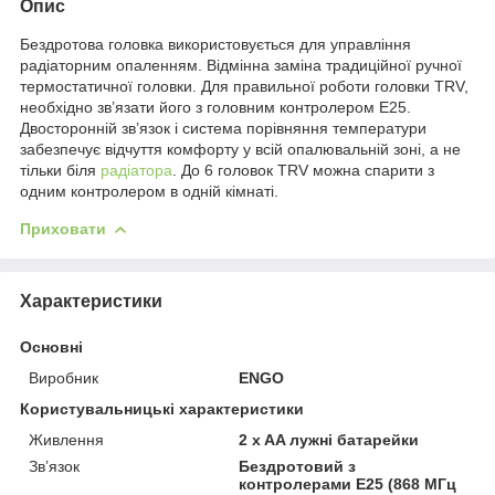
Опис
Бездротова головка використовується для управління
радіаторним опаленням. Відмінна заміна традиційної ручної
термостатичної головки. Для правильної роботи головки TRV,
необхідно зв’язати його з головним контролером E25.
Двосторонній зв’язок і система порівняння температури
забезпечує відчуття комфорту у всій опалювальній зоні, а не
тільки біля
радіатора
. До 6 головок TRV можна спарити з
одним контролером в одній кімнаті.
Приховати
Характеристики
Основні
Виробник
ENGO
Користувальницькі характеристики
Живлення
2 x AA лужні батарейки
Зв’язок
Бездротовий з
контролерами E25 (868 МГц