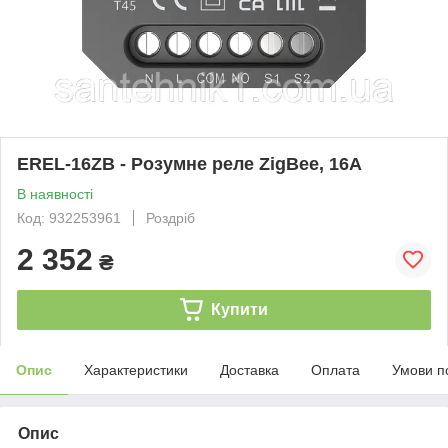
EREL-16ZB - Розумне реле ZigBee, 16А
В наявності
Код: 932253961
Роздріб
2 352
₴
Купити
Опис
Характеристики
Доставка
Оплата
Умови п
Опис