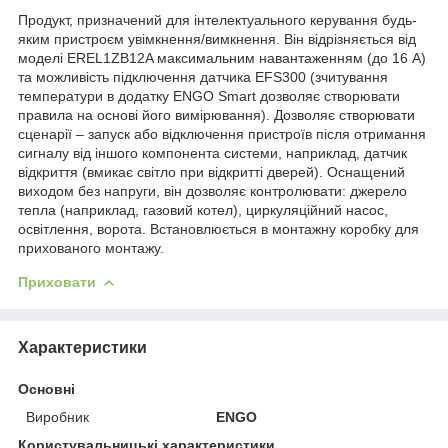
Продукт, призначений для інтелектуального керування будь-
яким пристроєм увімкнення/вимкнення. Він відрізняється від
моделі EREL1ZB12A максимальним навантаженням (до 16 А)
та можливість підключення датчика EFS300 (зчитування
температури в додатку ENGO Smart дозволяє створювати
правила на основі його вимірювання). Дозволяє створювати
сценарії – запуск або відключення пристроїв після отримання
сигналу від іншого компонента системи, наприклад, датчик
відкриття (вмикає світло при відкритті дверей). Оснащений
виходом без напруги, він дозволяє контролювати: джерело
тепла (наприклад, газовий котел), циркуляційний насос,
освітлення, ворота. Встановлюється в монтажну коробку для
прихованого монтажу.
Приховати
Характеристики
Основні
Виробник
ENGO
Користувальницькі характеристики