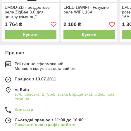
EMOD-ZB - Бездротове
EREL-16WIFI - Розумне
EPLU
реле ZigBee 3.0 для
реле WIFI, 16А
розе
центру комутації
16А
ECB08M230
1 764
2 100
1 3
₴
₴
Купити
Купити
Про нас
Рейтинг не сформований
Менше 5 відгуків за останній рік
Працює з 13.07.2011
м. Київ
вул. Київська, 2 (Софіївська Борщагівка), Офіс, Київ,
Україна
Контакти
Сьогодні працює з 11:00 до 16:00
Показати весь графік роботи