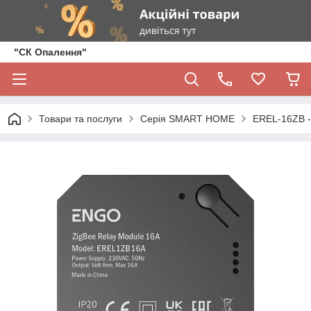
"СК Опалення"
Товари та послуги
Серія SMART HOME
EREL-16ZB -