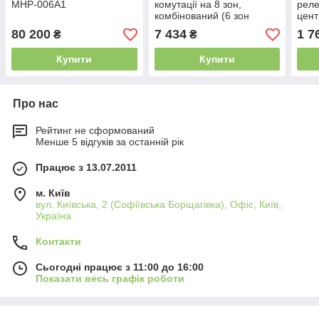
MHP-006A1
комутації на 8 зон,
реле
комбінований (6 зон
цент
ZigBee + 2 дротові, 230В)
ECB
80 200
7 434
1 7
₴
₴
Купити
Купити
Про нас
Рейтинг не сформований
Менше 5 відгуків за останній рік
Працює з 13.07.2011
м. Київ
вул. Київська, 2 (Софіївська Борщагівка), Офіс, Київ,
Україна
Контакти
Сьогодні працює з 11:00 до 16:00
Показати весь графік роботи