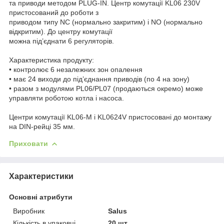
та приводи методом PLUG-IN. Центр комутації KL06 230V
пристосований до роботи з
приводом типу NC (нормально закритим) i NO (нормально
відкритим). До центру комутації
можна під’єднати 6 регуляторів.
Характеристика продукту:
• контролює 6 незалежних зон опалення
• має 24 виходи до під’єднання приводів (по 4 на зону)
• разом з модулями PL06/PL07 (продаються окремо) може
управляти роботою котла і насоса.
Центри комутації KL06-M i KL0624V пристосовані до монтажу
на DIN-рейці 35 мм.
Приховати
Характеристики
Основні атрибути
Виробник
Salus
Кількість в упаковці
20 шт.