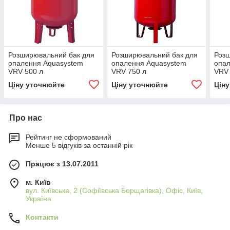
Розширювальний бак для
Розширювальний бак для
Розш
опалення Aquasystem
опалення Aquasystem
опал
VRV 500 л
VRV 750 л
VRV 
Ціну уточнюйте
Ціну уточнюйте
Цін
Про нас
Рейтинг не сформований
Менше 5 відгуків за останній рік
Працює з 13.07.2011
м. Київ
вул. Київська, 2 (Софіївська Борщагівка), Офіс, Київ,
Україна
Контакти