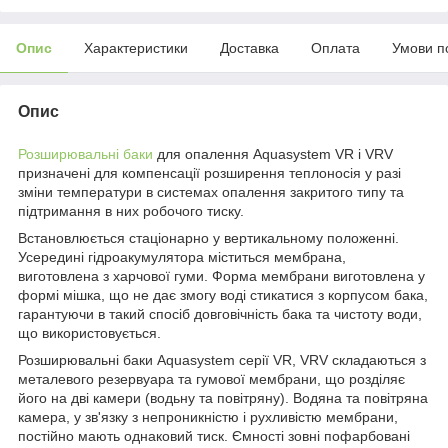
Опис
Характеристики
Доставка
Оплата
Умови п
Опис
Розширювальні баки
для опалення Aquasystem VR і VRV
призначені для компенсації розширення теплоносія у разі
зміни температури в системах опалення закритого типу та
підтримання в них робочого тиску.
Встановлюється стаціонарно у вертикальному положенні.
Усередині гідроакумулятора міститься мембрана,
виготовлена з харчової гуми. Форма мембрани виготовлена у
формі мішка, що не дає змогу воді стикатися з корпусом бака,
гарантуючи в такий спосіб довговічність бака та чистоту води,
що використовується.
Розширювальні баки Aquasystem серії VR, VRV складаються з
металевого резервуара та гумової мембрани, що розділяє
його на дві камери (водьну та повітряну). Водяна та повітряна
камера, у зв'язку з непроникністю і рухливістю мембрани,
постійно мають однаковий тиск. Ємності зовні пофарбовані