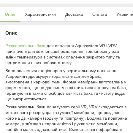
Опис
Характеристики
Доставка
Оплата
Умови п
Опис
Розширювальні баки
для опалення Aquasystem VR і VRV
призначені для компенсації розширення теплоносія у разі
зміни температури в системах опалення закритого типу та
підтримання в них робочого тиску.
Встановлюється стаціонарно у вертикальному положенні.
Усередині гідроакумулятора міститься мембрана,
виготовлена з харчової гуми. Форма мембрани виготовлена у
формі мішка, що не дає змогу воді стикатися з корпусом бака,
гарантуючи в такий спосіб довговічність бака та чистоту води,
що використовується.
Розширювальні баки Aquasystem серії VR, VRV складаються з
металевого резервуара та гумової мембрани, що розділяє
його на дві камери (водьну та повітряну). Водяна та повітряна
камера, у зв'язку з непроникністю і рухливістю мембрани,
постійно мають однаковий тиск. Ємності зовні пофарбовані