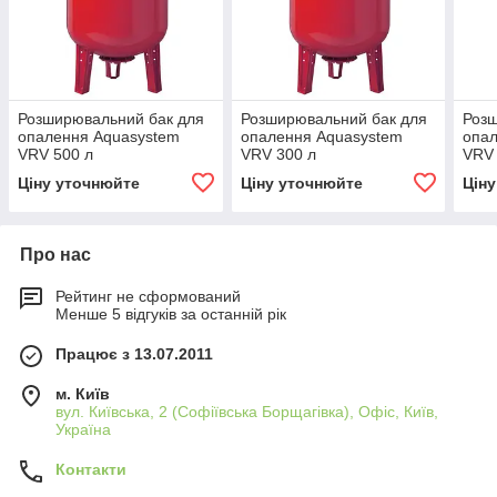
Розширювальний бак для
Розширювальний бак для
Розш
опалення Aquasystem
опалення Aquasystem
опал
VRV 500 л
VRV 300 л
VRV 
Ціну уточнюйте
Ціну уточнюйте
Цін
Про нас
Рейтинг не сформований
Менше 5 відгуків за останній рік
Працює з 13.07.2011
м. Київ
вул. Київська, 2 (Софіївська Борщагівка), Офіс, Київ,
Україна
Контакти