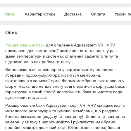
Опис
Характеристики
Доставка
Оплата
Умови п
Опис
Розширювальні баки
для опалення Aquasystem VR і VRV
призначені для компенсації розширення теплоносія у разі
зміни температури в системах опалення закритого типу та
підтримання в них робочого тиску.
Встановлюється стаціонарно у вертикальному положенні.
Усередині гідроакумулятора міститься мембрана,
виготовлена з харчової гуми. Форма мембрани виготовлена у
формі мішка, що не дає змогу воді стикатися з корпусом бака,
гарантуючи в такий спосіб довговічність бака та чистоту води,
що використовується.
Розширювальні баки Aquasystem серії VR, VRV складаються з
металевого резервуара та гумової мембрани, що розділяє
його на дві камери (водьну та повітряну). Водяна та повітряна
камера, у зв'язку з непроникністю і рухливістю мембрани,
постійно мають однаковий тиск. Ємності зовні пофарбовані