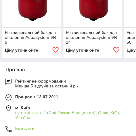
Розширювальний бак для
Розширювальний бак для
Розш
опалення Aquasystem VR
опалення Aquasystem VR
опал
5
24
50
Ціну уточнюйте
Ціну уточнюйте
Цін
Про нас
Рейтинг не сформований
Менше 5 відгуків за останній рік
Працює з 13.07.2011
м. Київ
вул. Київська, 2 (Софіївська Борщагівка), Офіс, Київ,
Україна
Контакти