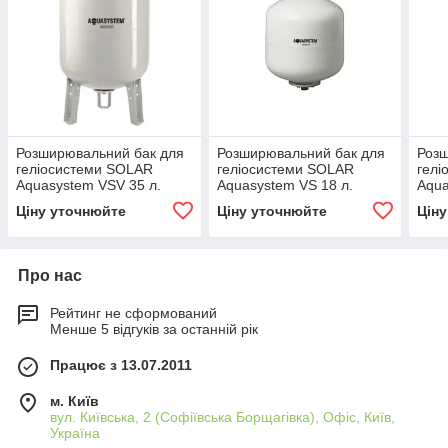
Розширювальний бак для
Розширювальний бак для
Розш
геліосистеми SOLAR
геліосистеми SOLAR
гелі
Aquasystem VSV 35 л.
Aquasystem VS 18 л.
Aqua
Ціну уточнюйте
Ціну уточнюйте
Цін
Про нас
Рейтинг не сформований
Менше 5 відгуків за останній рік
Працює з 13.07.2011
м. Київ
вул. Київська, 2 (Софіївська Борщагівка), Офіс, Київ,
Україна