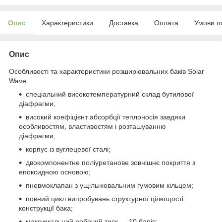
Опис
Характеристики
Доставка
Оплата
Умови п
Опис
Особливості та характеристики розширювальних баків Solar
Wave:
спеціальний високотемпературний склад бутилової
діафрагми;
високий коефіцієнт абсорбції теплоносія завдяки
особливостям, властивостям і розташуванню
діафрагми;
корпус із вуглецевої сталі;
двокомпонентне поліуретанове зовнішнє покриття з
епоксидною основою;
пневмоклапан з ущільнювальним гумовим кільцем;
повний цикл випробувань структурної цілющості
конструкції бака;
максимальний робочий тиск — 10 барів;