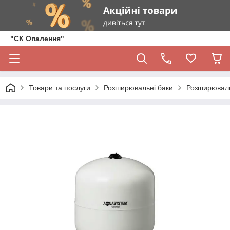
"СК Опалення"
Товари та послуги
Розширювальні баки
Розширюваль