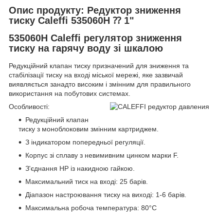
Опис продукту: Редуктор зниження
тиску Caleffi 535060H ⁇ 1"
535060H Caleffi регулятор зниження
тиску на гарячу воду зі шкалою
Редукційний клапан тиску призначений для зниження та
стабілізації тиску на вході міської мережі, яке зазвичай
виявляється занадто високим і змінним для правильного
використання на побутових системах.
Особливості:
Редукційний клапан
тиску з моноблоковим змінним картриджем.
З індикатором попередньої регуляції.
Корпус зі сплаву з невимивним цинком марки F.
З'єднання НР із накидною гайкою.
Максимальний тиск на вході: 25 барів.
Діапазон настроювання тиску на виході: 1-6 барів.
Максимальна робоча температура: 80°С