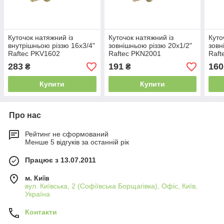
Куточок натяжний із
Куточок натяжний із
Куто
внутрішньою різзю 16x3/4"
зовнішньою різзю 20x1/2"
зовн
Raftec PKV1602
Raftec PKN2001
Raft
283
191
160
₴
₴
Купити
Купити
Про нас
Рейтинг не сформований
Менше 5 відгуків за останній рік
Працює з 13.07.2011
м. Київ
вул. Київська, 2 (Софіївська Борщагівка), Офіс, Київ,
Україна
Контакти