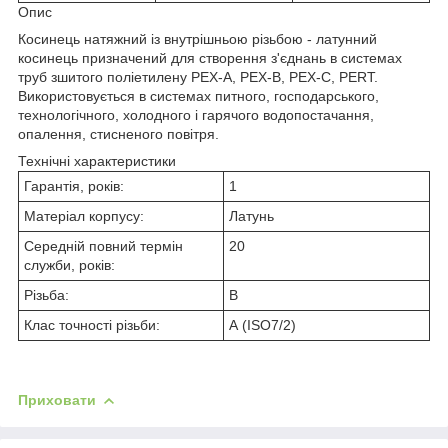
Опис
Косинець натяжний із внутрішньою різьбою - латунний
косинець призначений для створення з'єднань в системах
труб зшитого поліетилену PEX-A, PEX-B, PEX-C, PERT.
Використовується в системах питного, господарського,
технологічного, холодного і гарячого водопостачання,
опалення, стисненого повітря.
Технічні характеристики
Гарантія, років:
1
Матеріал корпусу:
Латунь
Середній повний термін
20
служби, років:
Різьба:
В
Клас точності різьби:
А (ISO7/2)
Приховати