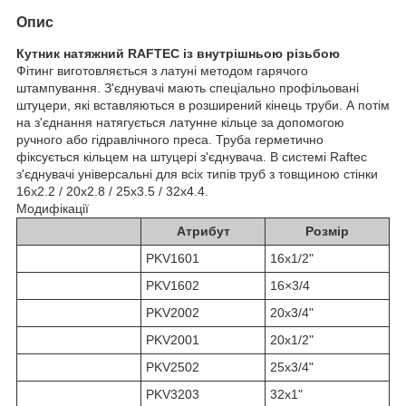
Опис
Кутник натяжний RAFTEC із внутрішньою різьбою
Фітинг виготовляється з латуні методом гарячого
штампування. З'єднувачі мають спеціально профільовані
штуцери, які вставляються в розширений кінець труби. А потім
на з'єднання натягується латунне кільце за допомогою
ручного або гідравлічного преса. Труба герметично
фіксується кільцем на штуцері з'єднувача. В системі Raftec
з'єднувачі універсальні для всіх типів труб з товщиною стінки
16х2.2 / 20х2.8 / 25х3.5 / 32х4.4.
Модифікації
Атрибут
Розмір
PKV1601
16x1/2"
PKV1602
16×3/4
PKV2002
20x3/4"
PKV2001
20x1/2"
PKV2502
25х3/4"
PKV3203
32х1"