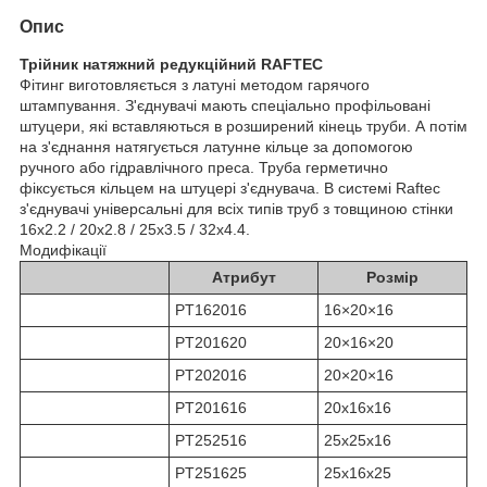
Опис
Трійник натяжний редукційний RAFTEC
Фітинг виготовляється з латуні методом гарячого
штампування. З'єднувачі мають спеціально профільовані
штуцери, які вставляються в розширений кінець труби. А потім
на з'єднання натягується латунне кільце за допомогою
ручного або гідравлічного преса. Труба герметично
фіксується кільцем на штуцері з'єднувача. В системі Raftec
з'єднувачі універсальні для всіх типів труб з товщиною стінки
16х2.2 / 20х2.8 / 25х3.5 / 32х4.4.
Модифікації
Атрибут
Розмір
PT162016
16×20×16
PT201620
20×16×20
PT202016
20×20×16
PT201616
20х16х16
PT252516
25х25х16
PT251625
25х16х25