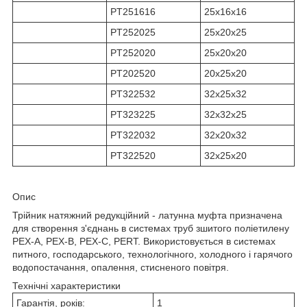
PT251616
25х16х16
PT252025
25х20х25
PT252020
25х20х20
PT202520
20х25х20
PT322532
32х25х32
PT323225
32х32х25
PT322032
32х20х32
PT322520
32х25х20
Опис
Трійник натяжний редукційний - латунна муфта призначена
для створення з'єднань в системах труб зшитого поліетилену
PEX-A, PEX-B, PEX-C, PERT. Використовується в системах
питного, господарського, технологічного, холодного і гарячого
водопостачання, опалення, стисненого повітря.
Технічні характеристики
Гарантія, років:
1