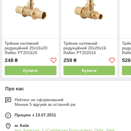
Трійник натяжний
Трійник натяжний
Трій
редукційний 20х16х20
редукційний 20х20х16
реду
Raftec PT201620
Raftec PT202016
Raft
248
259
526
₴
₴
Купити
Купити
Про нас
Рейтинг не сформований
Менше 5 відгуків за останній рік
Працює з 13.07.2011
м. Київ
вул. Київська, 2 (Софіївська Борщагівка), Офіс, Київ,