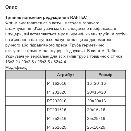
Опис
Трійник натяжний редукційний RAFTEC
Фітинг виготовляється з латуні методом гарячого
штампування. З'єднувачі мають спеціально профільовані
штуцери, які вставляються в розширений кінець труби. А потім
на з'єднання натягується латунне кільце за допомогою
ручного або гідравлічного преса. Труба герметично
фіксується кільцем на штуцері з'єднувача. В системі Raftec
з'єднувачі універсальні для всіх типів труб з товщиною стінки
16х2.2 / 20х2.8 / 25х3.5 / 32х4.4.
Модифікації
Атрибут
Розмір
PT162016
16×20×16
PT201620
20×16×20
PT202016
20×20×16
PT201616
20х16х16
PT252516
25х25х16
PT251625
25х16х25