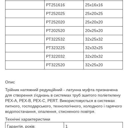
PT251616
25х16х16
PT252025
25х20х25
PT252020
25х20х20
PT202520
20х25х20
PT322532
32х25х32
PT323225
32х32х25
PT322032
32х20х32
PT322520
32х25х20
Опис
Трійник натяжний редукційний - латунна муфта призначена
для створення з'єднань в системах труб зшитого поліетилену
PEX-A, PEX-B, PEX-C, PERT. Використовується в системах
питного, господарського, технологічного, холодного і гарячого
водопостачання, опалення, стисненого повітря.
Технічні характеристики
Гарантія, років:
1