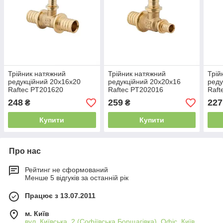
Трійник натяжний
Трійник натяжний
Трій
редукційний 20х16х20
редукційний 20х20х16
реду
Raftec PT201620
Raftec PT202016
Raft
248
259
227
₴
₴
Купити
Купити
Про нас
Рейтинг не сформований
Менше 5 відгуків за останній рік
Працює з 13.07.2011
м. Київ
вул. Київська, 2 (Софіївська Борщагівка), Офіс, Київ,