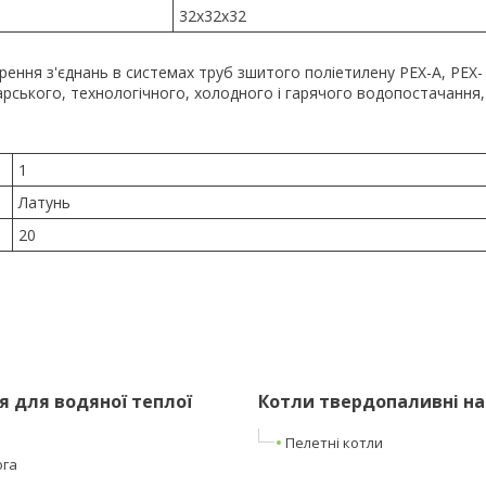
32x32x32
рення з'єднань в системах труб зшитого поліетилену PEX-A, PEX-
арського, технологічного, холодного і гарячого водопостачання,
1
Латунь
20
 для водяної теплої
Котли твердопаливні на
Пелетні котли
ога