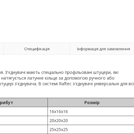
Специфікація
Інформація для замовлення
. З'єднувачі мають спеціально профільовані штуцери, які
я натягується латунне кільце за допомогою ручного або
уцері з'єднувача. В системі Raftec з'єднувачі універсальні для вс
рибут
Розмір
16x16x16
20x20x20
25x25x25