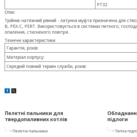
PT32
Опис
Трійник натяжний рівний - латунна муфта призначена для ство
B, PEX-C, PERT. Використовується в системах питного, господ
опалення, стисненого повітря.
Технічні характеристики
Гарантія, років:
Матеріал корпусу:
Середній повний термін служби, років:
Пелетні пальники для
Обладнання
твердопаливних котлів
підлоги
Пелетні пальники
Тепла підл