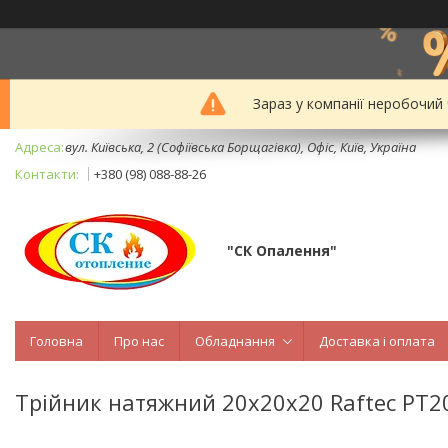
Зараз у компанії неробочий
вул. Київська, 2 (Софіївська Борщагівка), Офіс, Київ, Україна
+380 (98) 088-88-26
"СК Опалення"
Головна
Про нас
Обладнання
Доставка і оплата
Трійник натяжний 20х20х20 Raftec PT2