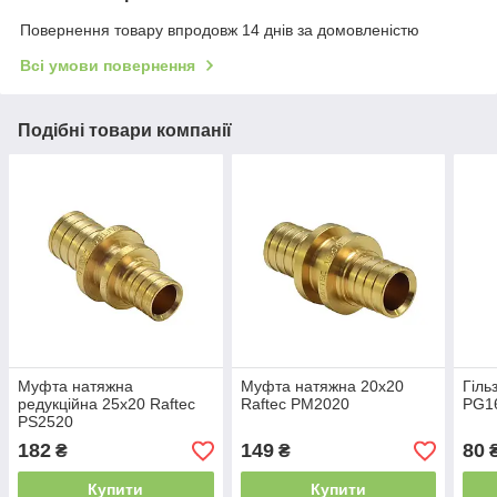
Повернення товару впродовж 14 днів за домовленістю
Всі умови повернення
Подібні товари компанії
Муфта натяжна
Муфта натяжна 20х20
Гіль
редукційна 25х20 Raftec
Raftec PM2020
PG1
PS2520
182
149
80
₴
₴
Купити
Купити