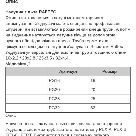
Опис
Hасувна гільза RAFTEC
Фітинг виготовляється з латуні методом гарячого
штампування. З'єднувачі мають спеціально профільовані
штуцери, які вставляються в розширений кінець труби. А потім
на з'єднання натягується латунне кільце за допомогою
ручного або гідравлічного преса. Труба герметично
фіксується кільцем на штуцері з'єднувача. В системі Raftec
з'єднувачі універсальні для всіх типів труб з товщиною стінки
16х2.2 / 20х2.8 / 25х3.5 / 32х4.4.
Модифікації
Артикул
Розмір
PG16
16
PG20
20
PG25
25
PG32
32
Опис
Насувна гільза - латунна гільза призначена для створення
з'єднань в системах труб зшитого поліетилену PEX-A, PEX-B,
PEX-C, PERT. Використовується в системах питного,