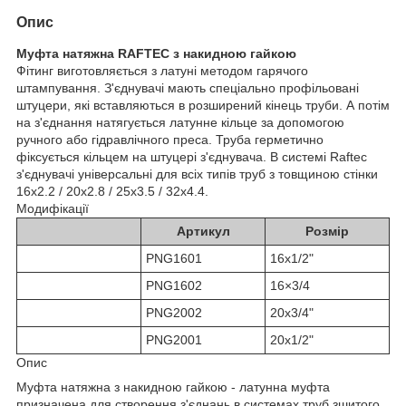
Опис
Муфта натяжна RAFTEC з накидною гайкою
Фітинг виготовляється з латуні методом гарячого
штампування. З'єднувачі мають спеціально профільовані
штуцери, які вставляються в розширений кінець труби. А потім
на з'єднання натягується латунне кільце за допомогою
ручного або гідравлічного преса. Труба герметично
фіксується кільцем на штуцері з'єднувача. В системі Raftec
з'єднувачі універсальні для всіх типів труб з товщиною стінки
16х2.2 / 20х2.8 / 25х3.5 / 32х4.4.
Модифікації
Артикул
Розмір
PNG1601
16x1/2"
PNG1602
16×3/4
PNG2002
20x3/4"
PNG2001
20x1/2"
Опис
Муфта натяжна з накидною гайкою - латунна муфта
призначена для створення з'єднань в системах труб зшитого