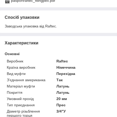
pasportraftec_fitingpex.pdf
Спосіб упаковки
Заводська упаковка від Raftec.
Характеристики
Основні
Виробник
Raftec
Країна виробник
Німеччина
Вид муфти
Перехідна
З'єднання американка
Так
Матеріал муфти
Латунь
Покриття
Латунь
Умовний прохід
20 мм
Тип приєднання
Прес
Діаметр різьблення
3/4"У
першого торця