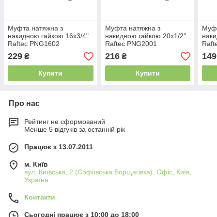
Муфта натяжна з
Муфта натяжна з
Муфт
накидною гайкою 16x3/4"
накидною гайкою 20x1/2"
наки
Raftec PNG1602
Raftec PNG2001
Raft
229
216
149
₴
₴
Купити
Купити
Про нас
Рейтинг не сформований
Менше 5 відгуків за останній рік
Працює з 13.07.2011
м. Київ
вул. Київська, 2 (Софіївська Борщагівка), Офіс, Київ,
Україна
Контакти
Сьогодні працює з 10:00 до 18:00