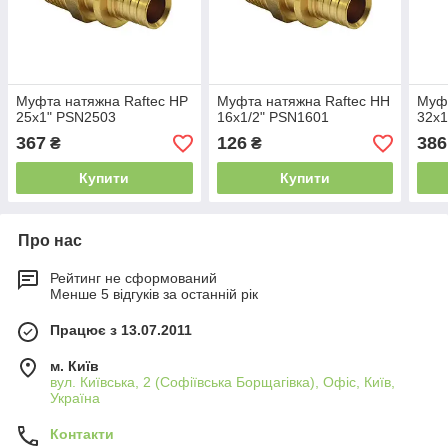
Муфта натяжна Raftec НР
Муфта натяжна Raftec НН
Муфт
25x1" PSN2503
16x1/2" PSN1601
32x1
367
126
386
₴
₴
Купити
Купити
Про нас
Рейтинг не сформований
Менше 5 відгуків за останній рік
Працює з 13.07.2011
м. Київ
вул. Київська, 2 (Софіївська Борщагівка), Офіс, Київ,
Україна
Контакти