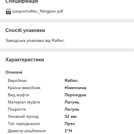
Специфікація
pasportraftec_fitingpex.pdf
Спосіб упаковки
Заводська упаковка від Raftec.
Характеристики
Основні
Виробник
Raftec
Країна виробник
Німеччина
Вид муфти
Перехідна
Матеріал муфти
Латунь
Покриття
Латунь
Умовний прохід
32 мм
Тип приєднання
Прес
Діаметр різьблення
1"Н