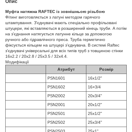
Опис
Муфта натяжна RAFTEC із зовнішньою різьбою
Фітинг виготовляється з латуні методом гарячого
штампування. З'єднувачі мають спеціально профільовані
штуцери, які вставляються в розширений кінець труби. А потім
на з'єднання натягується латунне кільце за допомогою
ручного або гідравлічного преса. Труба герметично
фіксується кільцем на штуцері з'єднувача. В системі Raftec
з'єднувачі універсальні для всіх типів труб з товщиною стінки
16х2.2 / 20х2.8 / 25х3.5 / 32х4.4.
Модифікації
Атрибут
Розмір
PSN1601
16x1/2"
PSN1602
16×3/4
PSN2002
20x3/4"
PSN2001
20x1/2"
PSN2501
25x1/2"
PSN2502
25x3/4"
PSN2503
25x1"