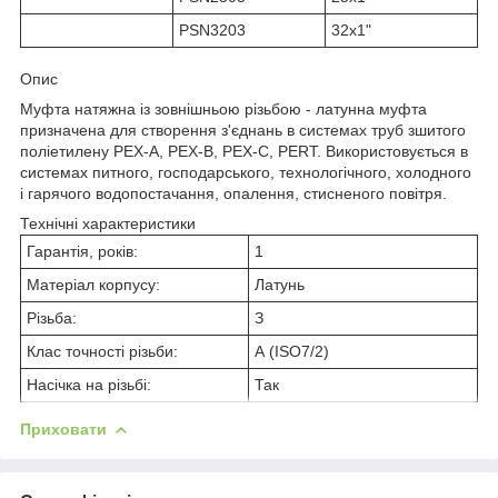
PSN3203
32x1"
Опис
Муфта натяжна із зовнішньою різьбою - латунна муфта
призначена для створення з'єднань в системах труб зшитого
поліетилену PEX-A, PEX-B, PEX-C, PERT. Використовується в
системах питного, господарського, технологічного, холодного
і гарячого водопостачання, опалення, стисненого повітря.
Технічні характеристики
Гарантія, років:
1
Матеріал корпусу:
Латунь
Різьба:
З
Клас точності різьби:
А (ISO7/2)
Насічка на різьбі:
Так
Приховати