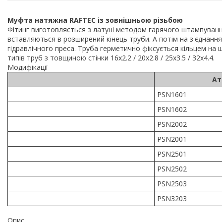
Муфта натяжна RAFTEC із зовнішньою різьбою
Фітинг виготовляється з латуні методом гарячого штампування
вставляються в розширений кінець труби. А потім на з'єднанн
гідравлічного преса. Труба герметично фіксується кільцем на шт
типів труб з товщиною стінки 16х2.2 / 20х2.8 / 25х3.5 / 32х4.4.
Модифікації
Ат
PSN1601
PSN1602
PSN2002
PSN2001
PSN2501
PSN2502
PSN2503
PSN3203
Опис