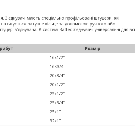
. З'єднувачі мають спеціально профільовані штуцери, які
я натягується латунне кільце за допомогою ручного або
уцері з'єднувача. В системі Raftec з'єднувачі універсальні для вс
рибут
Розмір
16x1/2"
16×3/4
20x3/4"
20x1/2"
25x1/2"
25x3/4"
25x1"
32x1"