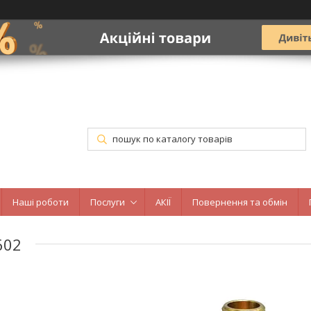
Наші роботи
Послуги
АКІЇ
Повернення та обмін
602