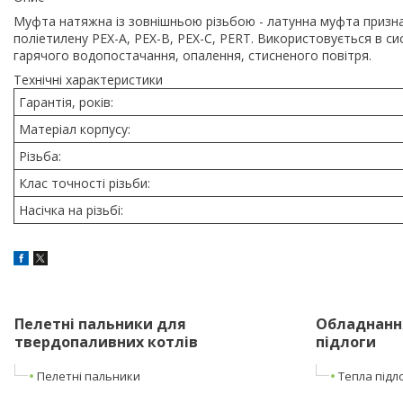
Муфта натяжна із зовнішньою різьбою - латунна муфта призна
поліетилену PEX-A, PEX-B, PEX-C, PERT. Використовується в си
гарячого водопостачання, опалення, стисненого повітря.
Технічні характеристики
Гарантія, років:
Матеріал корпусу:
Різьба:
Клас точності різьби:
Насічка на різьбі:
Пелетні пальники для
Обладнання
твердопаливних котлів
підлоги
Пелетні пальники
Тепла підл