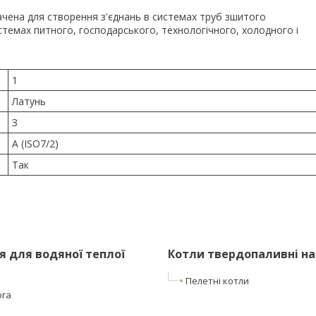
чена для створення з'єднань в системах труб зшитого
стемах питного, господарського, технологічного, холодного і
1
Латунь
З
А (ISO7/2)
Так
 для водяної теплої
Котли твердопаливні на
Пелетні котли
ога