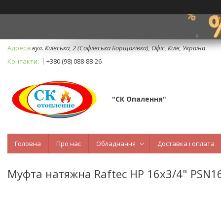
вул. Київська, 2 (Софіївська Борщагівка), Офіс, Київ, Україна
+380 (98) 088-88-26
"СК Опалення"
Головна
Про нас
Обладнання
Доставка і оплата
Муфта натяжна Raftec НР 16x3/4" PSN1