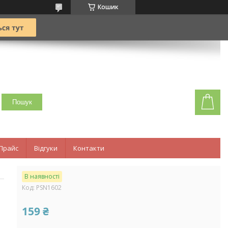
Кошик
Пошук
Прайс
Відгуки
Контакти
В наявності
Код:
PSN1602
159 ₴