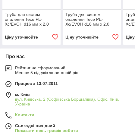
Труба для систем
Труба для систем
Труб
опалення Tece PE-
опалення Tece PE-
опал
Xc/EVOH d16 мм х 2,0
Xc/EVOH d18 мм х 2,0
Xc/E
бухта120м
бухта 75м
бухт
Ціну уточнюйте
Ціну уточнюйте
Цін
Про нас
Рейтинг не сформований
Менше 5 відгуків за останній рік
Працює з 13.07.2011
м. Київ
вул. Київська, 2 (Софіївська Борщагівка), Офіс, Київ,
Україна
Контакти
Сьогодні вихідний
Показати весь графік роботи