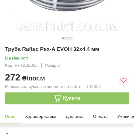
Труба Raftec Pex-A EVOH 32х4.4 мм
В наявності
Код: RPXA32025
Роздріб
272
₴/пог.м
Мінімальна сума замовлення на сайті — 1 000 ₴
Купити
Опис
Характеристики
Доставка
Оплата
Умови п