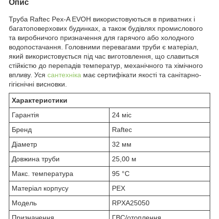
Опис
Труба Raftec Pex-A EVOH використовуються в приватних і
багатоповерхових будинках, а також будівлях промислового
та виробничого призначення для гарячого або холодного
водопостачання. Головними перевагами труби є матеріал,
який використовується під час виготовлення, що славиться
стійкістю до перепадів температур, механічного та хімічного
впливу. Уся
сантехніка
має сертифікати якості та санітарно-
гігієнічні висновки.
Характеристики
Гарантія
24 міс
Бренд
Raftec
Діаметр
32 мм
Довжина труби
25,00 м
Макс. температура
95 °C
Матеріал корпусу
PEX
Модель
RPXA25050
Призначення
ГВС/отоплення