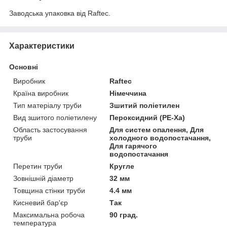
Заводська упаковка від Raftec.
Характеристики
Основні
Виробник
Raftec
Країна виробник
Німеччина
Тип матеріалу труби
Зшитий поліетилен
Вид зшитого поліетилену
Пероксидний (PE-Xa)
Область застосування
Для систем опалення, Для
труби
холодного водопостачання,
Для гарячого
водопостачання
Перетин труби
Кругле
Зовнішній діаметр
32 мм
Товщина стінки труби
4.4 мм
Кисневий бар'єр
Так
Максимальна робоча
90 град.
температура