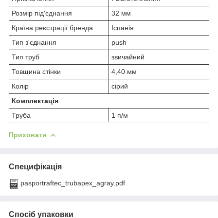
Розмір під'єднання
32 мм
Країна реєстрації бренда
Іспанія
Тип з'єднання
push
Тип труб
звичайний
Товщина стінки
4,40 мм
Колір
сірий
Комплектація
Труба
1 п/м
Приховати
Специфікація
pasportraftec_trubapex_agray.pdf
Спосіб упаковки