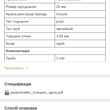
Розмір під'єднання
25 мм
Країна реєстрації бренда
Іспанія
Тип з'єднання
push
Тип труб
звичайний
Товщина стінки
3,50 мм
Колір
сірий
Комплектація
Труба
1 п/м
Приховати
Специфікація
pasportraftec_trubapex_agray.pdf
Спосіб упаковки