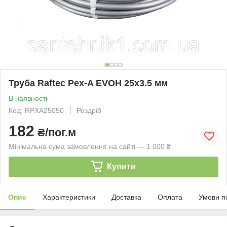
Труба Raftec Pex-A EVOH 25х3.5 мм
В наявності
Код: RPXA25050
Роздріб
182
₴/пог.м
Мінімальна сума замовлення на сайті — 1 000 ₴
Купити
Опис
Характеристики
Доставка
Оплата
Умови п