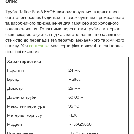
Опис
Труба Raftec Pex-A EVOH використовуються в приватних і
багатоповерхових будинках, а також будівлях промислового
та виробничого призначення для гарячого або холодного
водопостачання. Головними перевагами труби є матеріал,
який використовується під час виготовлення, що славиться
стійкістю до перепадів температур, механічного та хімічного
впливу. Уся
сантехніка
має сертифікати якості та санітарно-
гігієнічні висновки.
Характеристики
Гарантія
24 міс
Бренд
Raftec
Діаметр
25 мм
Довжина труби
50,00 м
Макс. температура
95 °C
Матеріал корпусу
PEX
Модель
RPXA25050
Призначення
ГВС/отоплення