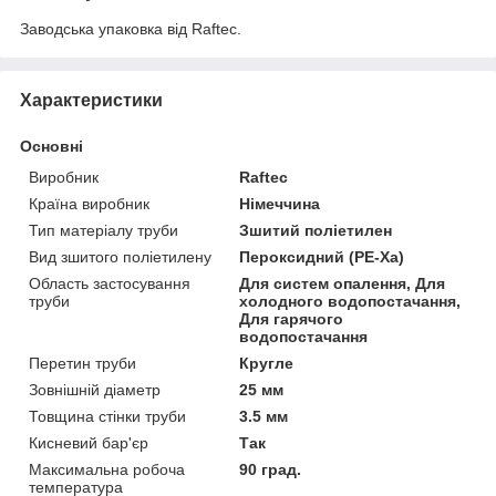
Заводська упаковка від Raftec.
Характеристики
Основні
Виробник
Raftec
Країна виробник
Німеччина
Тип матеріалу труби
Зшитий поліетилен
Вид зшитого поліетилену
Пероксидний (PE-Xa)
Область застосування
Для систем опалення, Для
труби
холодного водопостачання,
Для гарячого
водопостачання
Перетин труби
Кругле
Зовнішній діаметр
25 мм
Товщина стінки труби
3.5 мм
Кисневий бар'єр
Так
Максимальна робоча
90 град.
температура