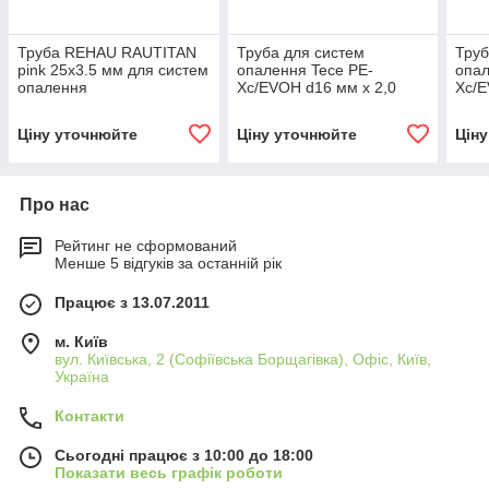
Труба REHAU RAUTITAN
Труба для систем
Труб
pink 25х3.5 мм для систем
опалення Tece PE-
опал
опалення
Xc/EVOH d16 мм х 2,0
Xc/E
бухта120м
бухт
Ціну уточнюйте
Ціну уточнюйте
Цін
Про нас
Рейтинг не сформований
Менше 5 відгуків за останній рік
Працює з 13.07.2011
м. Київ
вул. Київська, 2 (Софіївська Борщагівка), Офіс, Київ,
Україна
Контакти
Сьогодні працює з 10:00 до 18:00
Показати весь графік роботи