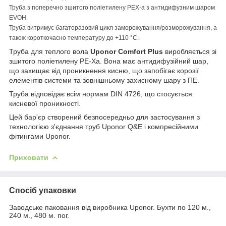
Труба з поперечно зшитого поліетилену PEX-a з антидифузним шаром
EVOH.
Труба витримує багаторазовий цикл заморожування/розморожування, а
також короткочасно температуру до +110 °C.
Труба для теплого вола
Uponor Comfort Plus
виробляється зі
зшитого поліетилену PE-Xa. Вона має антидифузійний шар,
що захищає від проникнення кисню, що запобігає корозії
елементів системи та зовнішньому захисному шару з ПЕ.
Труба відповідає всім нормам DIN 4726, що стосується
кисневої проникності.
Цей бар'єр створений безпосередньо для застосування з
технологією з'єднання труб Uponor Q&E і компресійними
фітингами Uponor.
Приховати
Спосіб упаковки
Заводське паковання від виробника Uponor. Бухти по 120 м.,
240 м., 480 м. пог.