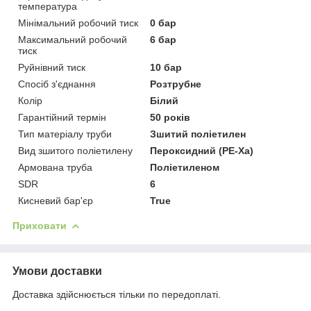
температура
Мінімальний робочий тиск
0 бар
Максимальний робочий
6 бар
тиск
Руйнівний тиск
10 бар
Спосіб з'єднання
Розтрубне
Колір
Білий
Гарантійний термін
50 років
Тип матеріалу труби
Зшитий поліетилен
Вид зшитого поліетилену
Пероксидний (PE-Xa)
Армована труба
Поліетиленом
SDR
6
Кисневий бар'єр
True
Приховати
Умови доставки
Доставка здійснюється тільки по передоплаті.