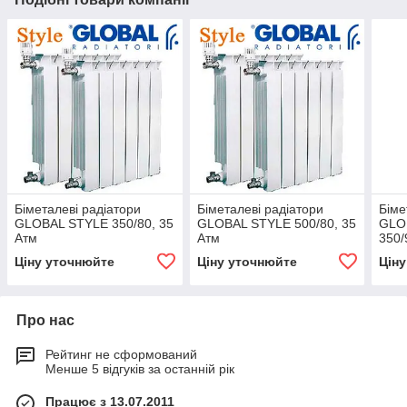
Біметалеві радіатори
Біметалеві радіатори
Біме
GLOBAL STYLE 350/80, 35
GLOBAL STYLE 500/80, 35
GLO
Атм
Атм
350/
(Італ
Ціну уточнюйте
Ціну уточнюйте
Цін
Про нас
Рейтинг не сформований
Менше 5 відгуків за останній рік
Працює з 13.07.2011