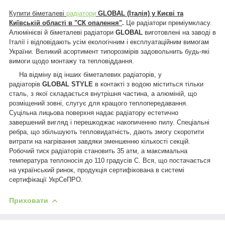
Купити біметалеві
радіатори
GLOBAL (Італія) у Києві та
Київській області в "СК опалення"
.
Це радіатори преміумкласу.
Алюмінієві й біметалеві радіатори
GLOBAL
виготовлені на заводі в
Італії і відповідають усім екологічним і експлуатаційним вимогам
України. Великий асортимент типорозмірів задовольнить будь-які
вимоги щодо монтажу та тепловіддання.
На відміну від інших біметалевих радіаторів, у
радіаторів
GLOBAL STYLE
в контакті з водою міститься тільки
сталь, з якої складається внутрішня частина, а алюміній, що
розміщений зовні, слугує для кращого теплопередавання.
Суцільна лицьова поверхня надає радіатору естетично
завершений вигляд і перешкоджає накопиченню пилу. Спеціальні
ребра, що збільшують тепловидатність, дають змогу скоротити
витрати на нагрівання завдяки зменшенню кількості секцій.
Робочий тиск радіаторів становить 35 атм, а максимальна
температура теплоносія до 110 градусів С. Вся, що постачається
на український ринок, продукція сертифікована в системі
сертифікації УкрСеПРО.
Приховати